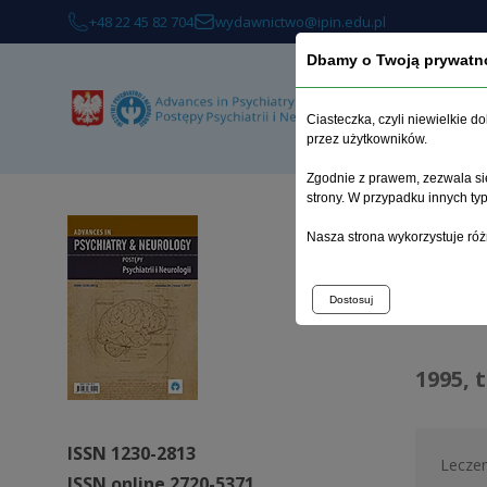
+48 22 45 82 704
wydawnictwo@ipin.edu.pl
Dbamy o Twoją prywatn
A
Ciasteczka, czyli niewielkie 
przez użytkowników.
Zgodnie z prawem, zezwala się
strony. W przypadku innych t
Home p
Nasza strona wykorzystuje róż
Arch
Dostosuj
1995, 
ISSN 1230-2813
Leczeni
ISSN online 2720-5371