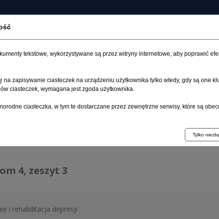
ość
bout the journal
Archive
Ethics
Guidelines for au
dokumenty tekstowe, wykorzystywane są przez witryny internetowe, aby poprawić efe
 na zapisywanie ciasteczek na urządzeniu użytkownika tylko wtedy, gdy są one kl
ypów ciasteczek, wymagana jest zgoda użytkownika.
age
>
Archive
>
zeszyt 3
norodne ciasteczka, w tym te dostarczane przez zewnętrzne serwisy, które są obec
ive 1992–2014
Tylko niez
tom 4, zeszyt 3
e i rehabilitacja depresji