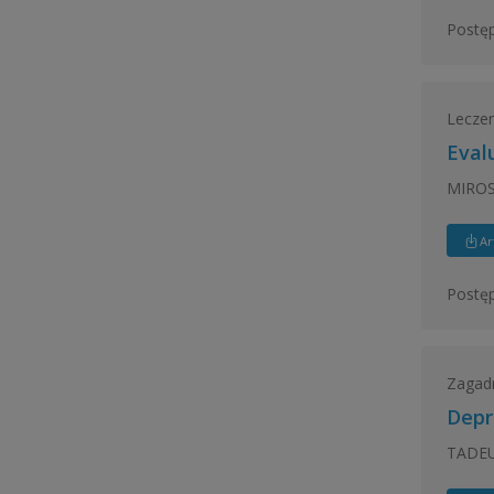
Postęp
Leczeni
Eval
MIROS
Ar
Postęp
Zagadn
Depr
TADE