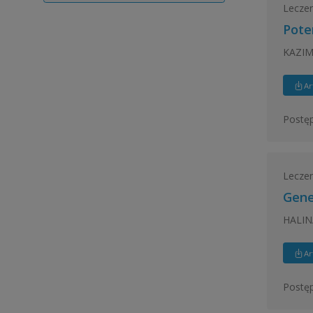
Leczeni
Pote
KAZIM
Ar
Postęp
Leczeni
Gene
HALIN
Ar
Postęp