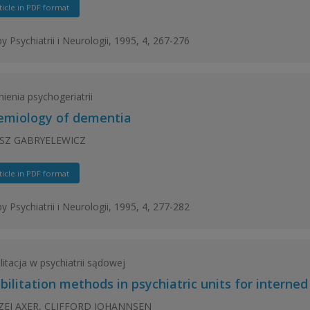
ticle in PDF format
y Psychiatrii i Neurologii, 1995, 4, 267-276
ienia psychogeriatrii
emiology of dementia
SZ GABRYELEWICZ
ticle in PDF format
y Psychiatrii i Neurologii, 1995, 4, 277-282
litacja w psychiatrii sądowej
bilitation methods in psychiatric units for interned
EJ AXER, CLIFFORD JOHANNSEN