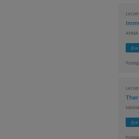
Leczeni
Immu
ANNA 
Ar
Postęp
Leczeni
Ther
MARIA
Ar
Postęp