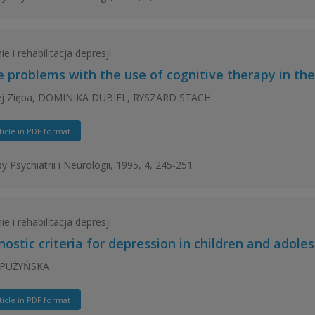
e i rehabilitacja depresji
 problems with the use of cognitive therapy in th
ej Zięba, DOMINIKA DUBIEL, RYSZARD STACH
ticle in PDF format
y Psychiatrii i Neurologii, 1995, 4, 245-251
e i rehabilitacja depresji
ostic criteria for depression in children and adole
 PUŻYŃSKA
ticle in PDF format