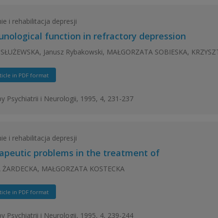
e i rehabilitacja depresji
nological function in refractory depression
SŁUŻEWSKA, Janusz Rybakowski, MAŁGORZATA SOBIESKA, KRZYS
ticle in PDF format
y Psychiatrii i Neurologii, 1995, 4, 231-237
e i rehabilitacja depresji
apeutic problems in the treatment of
 ŻARDECKA, MAŁGORZATA KOSTECKA
ticle in PDF format
y Psychiatrii i Neurologii, 1995, 4, 239-244