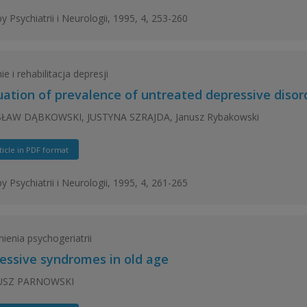
y Psychiatrii i Neurologii, 1995, 4, 253-260
e i rehabilitacja depresji
uation of prevalence of untreated depressive disor
ŁAW DĄBKOWSKI, JUSTYNA SZRAJDA, Janusz Rybakowski
ticle in PDF format
y Psychiatrii i Neurologii, 1995, 4, 261-265
ienia psychogeriatrii
essive syndromes in old age
USZ PARNOWSKI