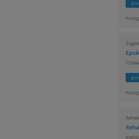
Ar
Postęp
Zagadn
Epid
TOMA
Ar
Postęp
Rehabi
Reha
ANDRZ