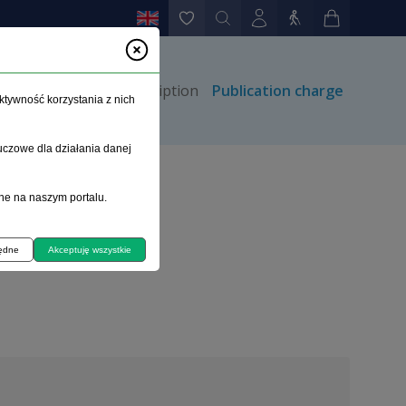
thors
Contact
Subscription
Publication charge
ktywność korzystania z nich
uczowe dla działania danej
ne na naszym portalu.
będne
Akceptuję wszystkie