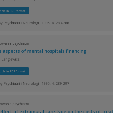
ticle in PDF format
y Psychiatrii i Neurologii, 1995, 4, 283-288
owanie psychiatrii
 aspects of mental hospitals financing
 Langiewicz
ticle in PDF format
y Psychiatrii i Neurologii, 1995, 4, 289-297
owanie psychiatrii
effect of extramural care type on the costs of trea