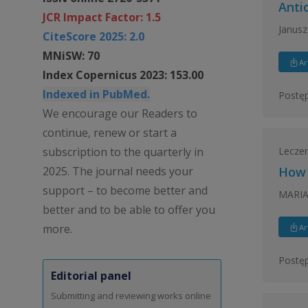
Anti
JCR Impact Factor: 1.5
Janusz
CiteScore 2025: 2.0
MNiSW: 70
Ar
Index Copernicus 2023: 153.00
Indexed in PubMed.
Postęp
We encourage our Readers to
continue, renew or start a
Leczeni
subscription to the quarterly in
2025. The journal needs your
How 
support – to become better and
MARIA
better and to be able to offer you
more.
Ar
Postęp
Editorial panel
Submitting and reviewing works online