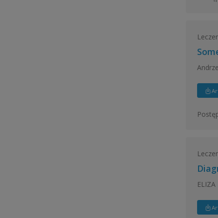
Leczeni
Some
Andrz
Ar
Postęp
Leczeni
Diagn
ELIZA
Ar