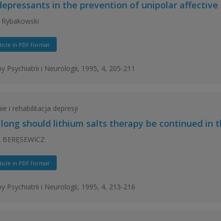
depressants in the prevention of unipolar affective
 Rybakowski
ticle in PDF format
y Psychiatrii i Neurologii, 1995, 4, 205-211
e i rehabilitacja depresji
long should lithium salts therapy be continued in t
 BERĘSEWICZ
ticle in PDF format
y Psychiatrii i Neurologii, 1995, 4, 213-216