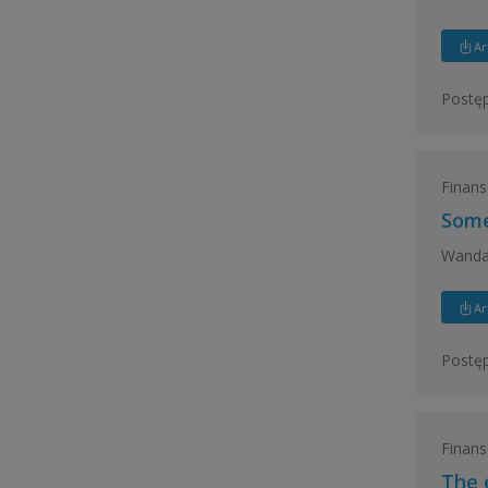
Ar
Postęp
Finans
Some
Wanda
Ar
Postęp
Finans
The 