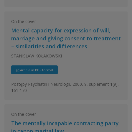
On the cover
Mental capacity for expression of will,
marriage and giving consent to treatment
– similarities and dif1erences
STANISŁAW KOŁAKOWSKI
Article in PDF format
Postępy Psychiatrii i Neurologii, 2000, 9, suplement 1(9),
161-170
On the cover
The mentally incapable contracting party
in canon marital law