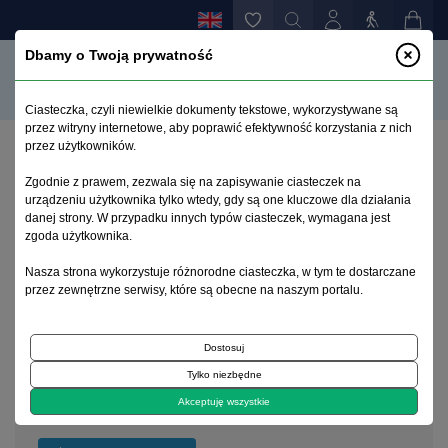
Dbamy o Twoją prywatność
Ciasteczka, czyli niewielkie dokumenty tekstowe, wykorzystywane są
przez witryny internetowe, aby poprawić efektywność korzystania z nich
przez użytkowników.
Home page
>
Archive
>
suplement 1
Zgodnie z prawem, zezwala się na zapisywanie ciasteczek na
urządzeniu użytkownika tylko wtedy, gdy są one kluczowe dla działania
danej strony. W przypadku innych typów ciasteczek, wymagana jest
Archive 1992–2014
zgoda użytkownika.
Nasza strona wykorzystuje różnorodne ciasteczka, w tym te dostarczane
2000, tom 9, suplement 1
przez zewnętrzne serwisy, które są obecne na naszym portalu.
Dostosuj
On the cover
Tylko niezbędne
Feliks Kaczanowski 1904-1976
Akceptuję wszystkie