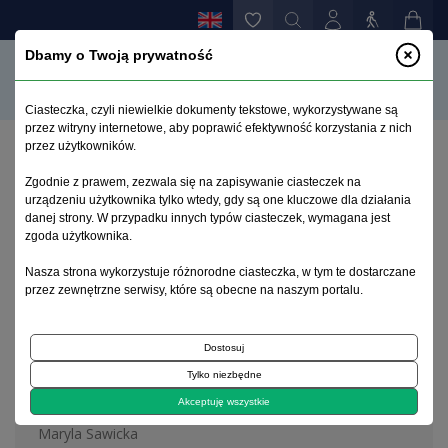
Dbamy o Twoją prywatność
Ciasteczka, czyli niewielkie dokumenty tekstowe, wykorzystywane są
przez witryny internetowe, aby poprawić efektywność korzystania z nich
przez użytkowników.
Home page
>
Archive
>
suplement 3
Zgodnie z prawem, zezwala się na zapisywanie ciasteczek na
urządzeniu użytkownika tylko wtedy, gdy są one kluczowe dla działania
danej strony. W przypadku innych typów ciasteczek, wymagana jest
Archive 1992–2014
zgoda użytkownika.
Nasza strona wykorzystuje różnorodne ciasteczka, w tym te dostarczane
2002, tom 11, suplement 3
przez zewnętrzne serwisy, które są obecne na naszym portalu.
Dostosuj
On the cover
Tylko niezbędne
Michał Wiszniewski 1794-1865
Akceptuję wszystkie
Maryla Sawicka