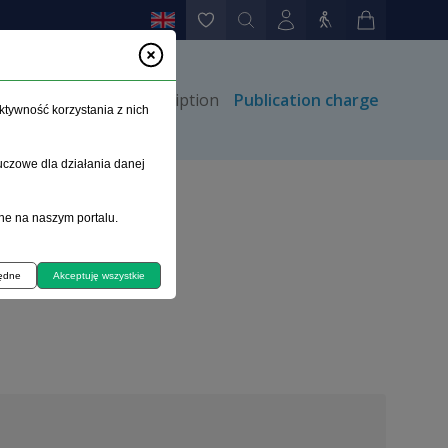
thors
Contact
Subscription
Publication charge
ktywność korzystania z nich
uczowe dla działania danej
ne na naszym portalu.
będne
Akceptuję wszystkie