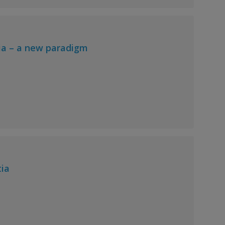
ia – a new paradigm
tia