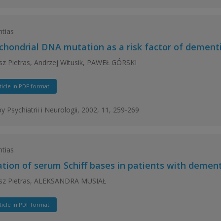
tias
chondrial DNA mutation as a risk factor of dement
z Pietras, Andrzej Witusik, PAWEŁ GÓRSKI
ticle in PDF format
y Psychiatrii i Neurologii, 2002, 11, 259-269
tias
ation of serum Schiff bases in patients with demen
sz Pietras, ALEKSANDRA MUSIAŁ
ticle in PDF format