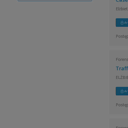
Elżbie
Ar
Postęp
Forens
Traff
ELŻBI
Ar
Postęp
Forens