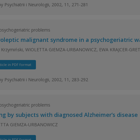
y Psychiatrii i Neurologii, 2002, 11, 271-281
psychogeriatric problems
oleptic malignant syndrome in a psychogeriatric wa
n Krzymiński, WIOLETTA GIEMZA-URBANOWICZ, EWA KRAJCER-GR
ticle in PDF format
y Psychiatrii i Neurologii, 2002, 11, 283-292
psychogeriatric problems
ing by subjects with diagnosed Alzheimer’s disease
ETTA GIEMZA-URBANOWICZ
ticle in PDF format