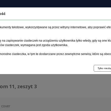
ość
bout the journal
Archive
Ethics
Guidelines for au
dokumenty tekstowe, wykorzystywane są przez witryny internetowe, aby poprawić efe
 na zapisywanie ciasteczek na urządzeniu użytkownika tylko wtedy, gdy są one kl
ypów ciasteczek, wymagana jest zgoda użytkownika.
age
>
Archive
>
zeszyt 3
norodne ciasteczka, w tym te dostarczane przez zewnętrzne serwisy, które są obec
ive 1992–2014
Tylko niez
tom 11, zeszyt 3
 cover