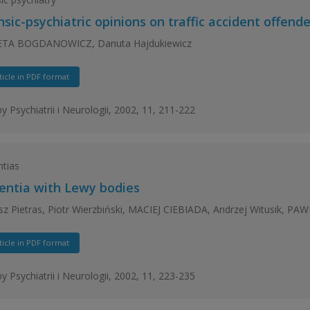
sic-psychiatric opinions on traffic accident offende
ETA BOGDANOWICZ, Danuta Hajdukiewicz
ticle in PDF format
y Psychiatrii i Neurologii, 2002, 11, 211-222
tias
ntia with Lewy bodies
z Pietras, Piotr Wierzbiński, MACIEJ CIEBIADA, Andrzej Witusik, PA
ticle in PDF format
y Psychiatrii i Neurologii, 2002, 11, 223-235