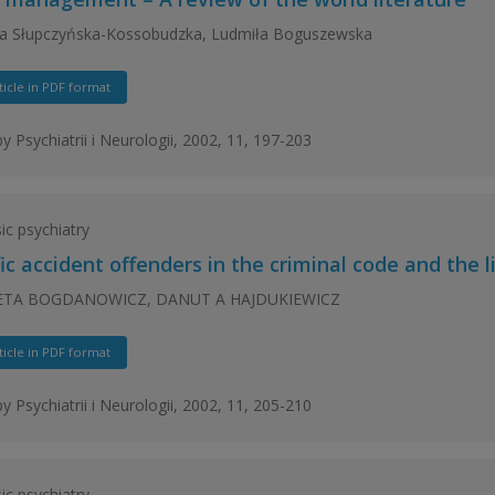
ta Słupczyńska-Kossobudzka, Ludmiła Boguszewska
ticle in PDF format
y Psychiatrii i Neurologii, 2002, 11, 197-203
ic psychiatry
ic accident offenders in the criminal code and the 
ETA BOGDANOWICZ, DANUT A HAJDUKIEWICZ
ticle in PDF format
y Psychiatrii i Neurologii, 2002, 11, 205-210
ic psychiatry