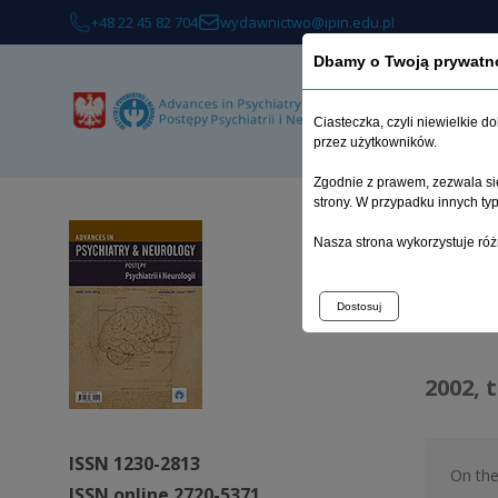
+48 22 45 82 704
wydawnictwo@ipin.edu.pl
Dbamy o Twoją prywatn
A
Ciasteczka, czyli niewielkie 
przez użytkowników.
Zgodnie z prawem, zezwala się
strony. W przypadku innych t
Home p
Nasza strona wykorzystuje róż
Arch
Dostosuj
2002, 
ISSN 1230-2813
On the
ISSN online 2720-5371