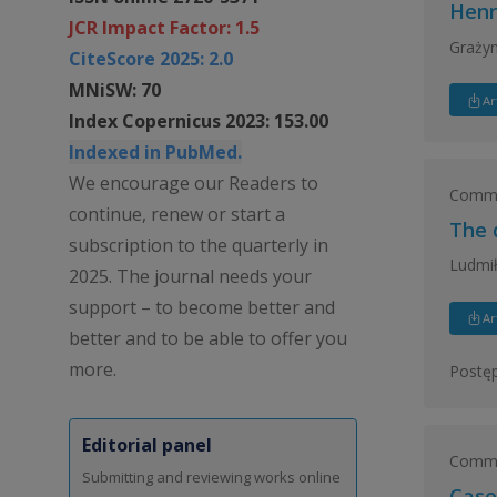
Henr
JCR Impact Factor: 1.5
Graży
CiteScore 2025: 2.0
MNiSW: 70
Ar
Index Copernicus 2023: 153.00
Indexed in PubMed.
We encourage our Readers to
Common
continue, renew or start a
The 
subscription to the quarterly in
Ludmił
2025. The journal needs your
support – to become better and
Ar
better and to be able to offer you
more.
Postęp
Editorial panel
Common
Submitting and reviewing works online
Case