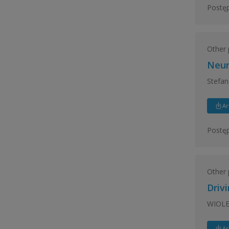
Postęp
Other 
Neur
Stefa
Ar
Postęp
Other 
Driv
WIOL
Ar