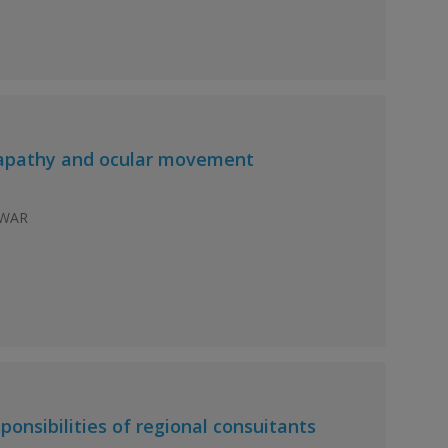
nt apathy and ocular movement
IWAR
onsibilities of regional consuitants