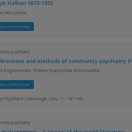
yk Halban 1870-1933
na Herczyńska
ticle in PDF format
ity psychiatry
directions and methods of community psychiatry t
a Boguszewska, Elżbieta Słupczyńska-Kossobudzka
ticle in PDF format
y Psychiatrii i Neurologii, 2002, 11, 187-196
ity psychiatry
 management – A review of the world literature