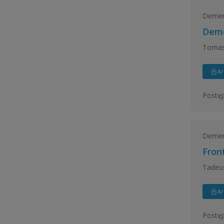
Demen
Deme
Tomas
Ar
Postęp
Demen
Fron
Tadeus
Ar
Postęp