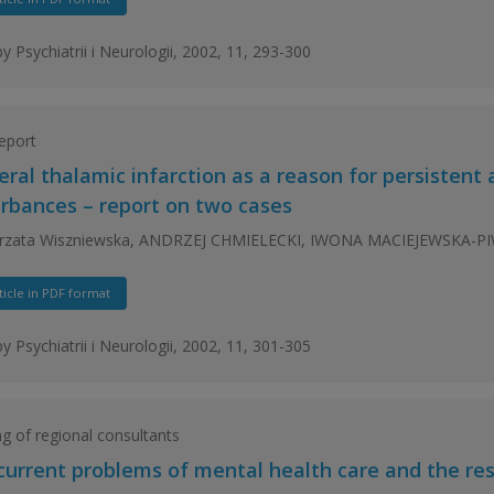
y Psychiatrii i Neurologii, 2002, 11, 293-300
eport
teral thalamic infarction as a reason for persiste
urbances – report on two cases
rzata Wiszniewska, ANDRZEJ CHMIELECKI, IWONA MACIEJEWSKA-P
ticle in PDF format
y Psychiatrii i Neurologii, 2002, 11, 301-305
g of regional consultants
current problems of mental health care and the resp