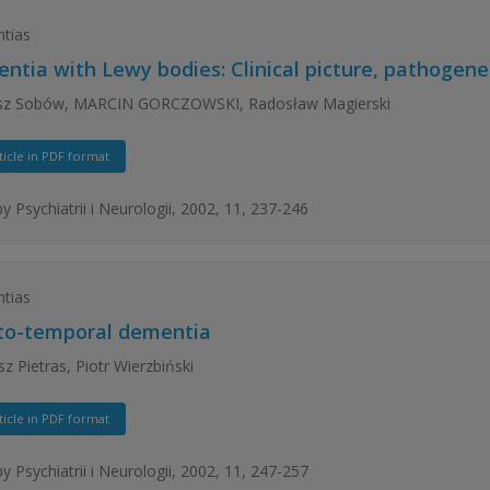
tias
ntia with Lewy bodies: Clinical picture, pathogene
z Sobów, MARCIN GORCZOWSKI, Radosław Magierski
ticle in PDF format
y Psychiatrii i Neurologii, 2002, 11, 237-246
tias
to-temporal dementia
z Pietras, Piotr Wierzbiński
ticle in PDF format
y Psychiatrii i Neurologii, 2002, 11, 247-257