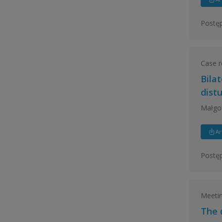
Postęp
Case r
Bila
dist
Małgo
Ar
Postęp
Meetin
The 