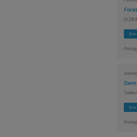
Foren
ELŻBI
Ar
Postęp
Demen
Deme
Tadeus
Ar
Postęp