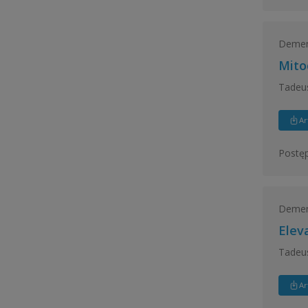
Demen
Mito
Tadeus
Ar
Postęp
Demen
Elev
Tadeu
Ar