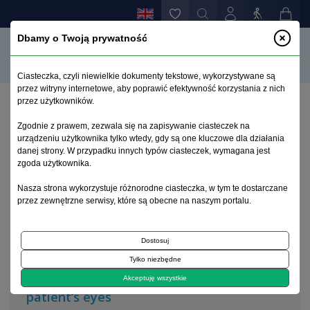
Dbamy o Twoją prywatność
Ciasteczka, czyli niewielkie dokumenty tekstowe, wykorzystywane są
przez witryny internetowe, aby poprawić efektywność korzystania z nich
przez użytkowników.
Home page
>
Archive
>
issue 1
Zgodnie z prawem, zezwala się na zapisywanie ciasteczek na
urządzeniu użytkownika tylko wtedy, gdy są one kluczowe dla działania
danej strony. W przypadku innych typów ciasteczek, wymagana jest
Archive 1992–2014
zgoda użytkownika.
Nasza strona wykorzystuje różnorodne ciasteczka, w tym te dostarczane
2012, volume 21, issue 1
przez zewnętrzne serwisy, które są obecne na naszym portalu.
Dostosuj
Special article
Tylko niezbędne
The role of therapist through the
Akceptuję wszystkie
patient’s eyes