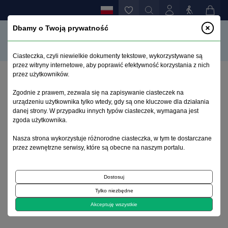
Dbamy o Twoją prywatność
Ciasteczka, czyli niewielkie dokumenty tekstowe, wykorzystywane są
przez witryny internetowe, aby poprawić efektywność korzystania z nich
przez użytkowników.
Strona główna
>
Archiwum
>
zeszyt 2
>
Zgodnie z prawem, zezwala się na zapisywanie ciasteczek na
Diagnostyka i leczenie miastenii
urządzeniu użytkownika tylko wtedy, gdy są one kluczowe dla działania
danej strony. W przypadku innych typów ciasteczek, wymagana jest
zgoda użytkownika.
Archiwum 1992–2014
Nasza strona wykorzystuje różnorodne ciasteczka, w tym te dostarczane
przez zewnętrzne serwisy, które są obecne na naszym portalu.
1992, tom 1, zeszyt 2
Dostosuj
Choroby nerwowo-mięśniowe
Tylko niezbędne
Diagnostyka i leczenie miastenii
Akceptuję wszystkie