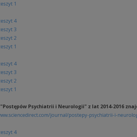
zeszyt 1
zeszyt 4
zeszyt 3
zeszyt 2
zeszyt 1
zeszyt 4
zeszyt 3
zeszyt 2
zeszyt 1
"Postępów Psychiatrii i Neurologii" z lat 2014-2016 zna
www.sciencedirect.com/journal/postepy-psychiatrii-i-neurolog
zeszyt 4