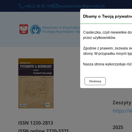
+48 22 45 82 704
wydawnictwo@ipin.edu.pl
Dbamy o Twoją prywatn
O
Ciasteczka, czyli niewielkie 
przez użytkowników.
Zgodnie z prawem, zezwala się
strony. W przypadku innych t
Strona 
Nasza strona wykorzystuje róż
Zesz
Dostosuj
Zeszyty
https://
ISSN 1230-2813
2025
ISSN online 2720-5371