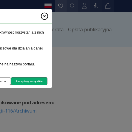
orów
Kontakt
Prenumerata
Opłata publikacyjna
ktywność korzystania z nich
uczowe dla działania danej
ne na naszym portalu.
będne
Akceptuję wszystkie
ublikowane pod adresem:
gii-116/Archiwum