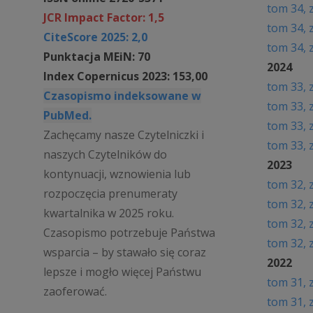
tom 3
4
, 
JCR Impact Factor: 1,5
tom 34, 
CiteScore 2025: 2,0
tom 34, 
Punktacja MEiN: 70
2024
Index Copernicus 2023: 153,00
tom 33, 
Czasopismo indeksowane w
tom 33, 
PubMed.
tom 33, 
Zachęcamy nasze Czytelniczki i
tom 33, 
naszych Czytelników do
2023
kontynuacji, wznowienia lub
tom 32, 
rozpoczęcia prenumeraty
tom 32, 
kwartalnika w 2025 roku.
tom 32, 
Czasopismo potrzebuje Państwa
t
om 32, 
wsparcia – by stawało się coraz
2022
lepsze i mogło więcej Państwu
t
om 31, 
zaoferować.
t
om 31, 