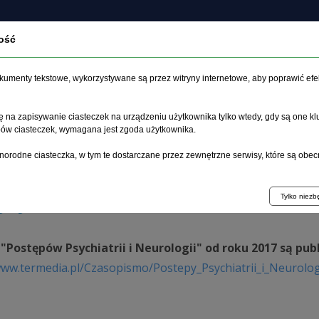
ość
 czasopiśmie
Archiwum
Etyka
Instrukcja dla aut
dokumenty tekstowe, wykorzystywane są przez witryny internetowe, aby poprawić efe
 na zapisywanie ciasteczek na urządzeniu użytkownika tylko wtedy, gdy są one kl
ypów ciasteczek, wymagana jest zgoda użytkownika.
główna
>
Zeszyty od 2014
norodne ciasteczka, w tym te dostarczane przez zewnętrzne serwisy, które są obec
yty od 2014
Tylko niez
 "Postępów Psychiatrii i Neurologii" od roku 2017 są p
www.termedia.pl/Czasopismo/Postepy_Psychiatrii_i_Neurolo