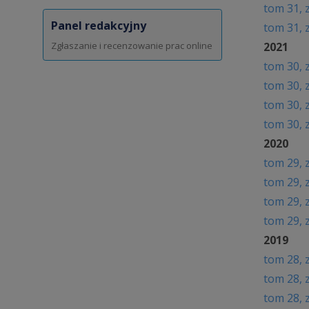
t
om 31, 
Panel redakcyjny
t
om 31, 
Zgłaszanie i recenzowanie prac online
2021
t
om 30, 
t
om 30, 
t
om 30, 
t
om 30, 
2020
t
om 29, 
t
om 29, 
t
om 29, 
t
om 29, 
2019
t
om 28, 
t
om 28, 
t
om 28, 