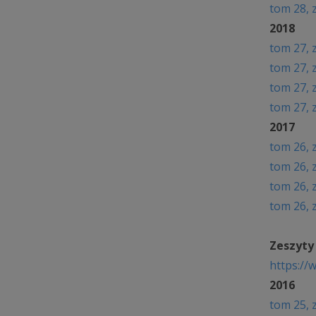
t
om 28, 
2018
t
om 27, 
t
om 27, 
t
om 27, 
t
om 27, 
2017
t
om 26, 
t
om 26, 
t
om 26, 
t
om 26, 
Zeszyty 
https://
2016
t
om 25, 