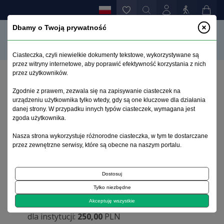
Dbamy o Twoją prywatność
Ciasteczka, czyli niewielkie dokumenty tekstowe, wykorzystywane są
przez witryny internetowe, aby poprawić efektywność korzystania z nich
przez użytkowników.
Strona główna
>
Prenumerata
Zgodnie z prawem, zezwala się na zapisywanie ciasteczek na
urządzeniu użytkownika tylko wtedy, gdy są one kluczowe dla działania
danej strony. W przypadku innych typów ciasteczek, wymagana jest
Prenumerata
zgoda użytkownika.
Nasza strona wykorzystuje różnorodne ciasteczka, w tym te dostarczane
Warunki prenumeraty
przez zewnętrzne serwisy, które są obecne na naszym portalu.
Rok 2025
Dostosuj
prenumerata krajowa:
Tylko niezbędne
dla odbiorców indywidualnych:
160,00
PLN
Akceptuję wszystkie
dla instytucji:
250,00
PLN