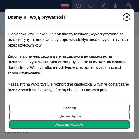
Dbamy o Twoją prywatność
Ciasteczka, czyli niewielkie dokumenty tekstowe, wykorzystywane są
przez witryny internetowe, aby poprawić efektywność korzystania z nich
przez użytkowników.
Strona główna
>
Archiwum
>
zeszyt 1
>
Zgodnie z prawem, zezwala się na zapisywanie ciasteczek na
Miejsce zespołów paranoidalnych w układzie
urządzeniu użytkownika tylko wtedy, gdy są one kluczowe dla działania
nozograficznym etioepigenetycznym Tadeusza
danej strony. W przypadku innych typów ciasteczek, wymagana jest
Bilikiewicza
zgoda użytkownika.
Nasza strona wykorzystuje różnorodne ciasteczka, w tym te dostarczane
przez zewnętrzne serwisy, które są obecne na naszym portalu.
Archiwum 1992–2014
Dostosuj
1992, tom 1, zeszyt 1
Tylko niezbędne
Akceptuję wszystkie
Koncepcje