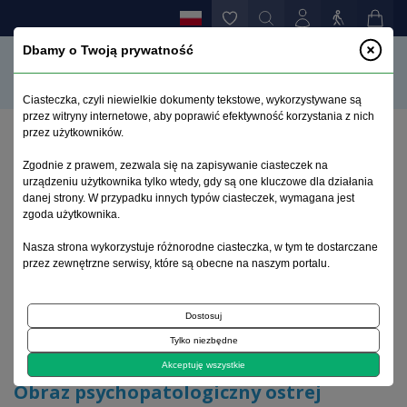
Dbamy o Twoją prywatność
Ciasteczka, czyli niewielkie dokumenty tekstowe, wykorzystywane są
przez witryny internetowe, aby poprawić efektywność korzystania z nich
przez użytkowników.
Strona główna
>
Archiwum
>
zeszyt 1
>
Zgodnie z prawem, zezwala się na zapisywanie ciasteczek na
Obraz psychopatologiczny ostrej niealergicznej
urządzeniu użytkownika tylko wtedy, gdy są one kluczowe dla działania
reakcji na penicylinę prokainową (onrnpp)
danej strony. W przypadku innych typów ciasteczek, wymagana jest
zgoda użytkownika.
Archiwum 1992–2014
Nasza strona wykorzystuje różnorodne ciasteczka, w tym te dostarczane
przez zewnętrzne serwisy, które są obecne na naszym portalu.
1992, tom 1, zeszyt 1
Dostosuj
Tylko niezbędne
Badania
Akceptuję wszystkie
Obraz psychopatologiczny ostrej