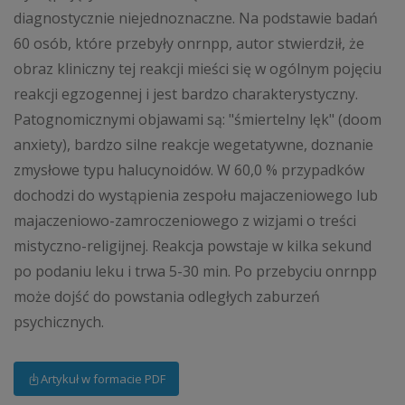
diagnostycznie niejednoznaczne. Na podstawie badań
60 osób, które przebyły onrnpp, autor stwierdził, że
obraz kliniczny tej reakcji mieści się w ogólnym pojęciu
reakcji egzogennej i jest bardzo charakterystyczny.
Patognomicznymi objawami są: "śmiertelny lęk" (doom
anxiety), bardzo silne reakcje wegetatywne, doznanie
zmysłowe typu halucynoidów. W 60,0 % przypadków
dochodzi do wystąpienia zespołu majaczeniowego lub
majaczeniowo-zamroczeniowego z wizjami o treści
mistyczno-religijnej. Reakcja powstaje w kilka sekund
po podaniu leku i trwa 5-30 min. Po przebyciu onrnpp
może dojść do powstania odległych zaburzeń
psychicznych.
Artykuł w formacie PDF