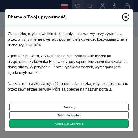
Dbamy o Twoją prywatność
Ciasteczka, czyli niewielkie dokumenty tekstowe, wykorzystywane są
przez witryny internetowe, aby poprawić efektywność korzystania z nich
przez użytkowników.
Strona główna
>
Archiwum
>
zeszyt 1
>
Zgodnie z prawem, zezwala się na zapisywanie ciasteczek na
Zespół paranoidalny
urządzeniu użytkownika tylko wtedy, gdy są one kluczowe dla działania
danej strony. W przypadku innych typów ciasteczek, wymagana jest
zgoda użytkownika.
Archiwum 1992–2014
Nasza strona wykorzystuje różnorodne ciasteczka, w tym te dostarczane
przez zewnętrzne serwisy, które są obecne na naszym portalu.
1992, tom 1, zeszyt 1
Dostosuj
Koncepcje
Tylko niezbędne
Zespół paranoidalny
Akceptuję wszystkie