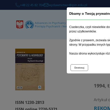
+48 22 45 82 704
wydawnictwo@ipin.edu.pl
Dbamy o Twoją prywatn
O 
Ciasteczka, czyli niewielkie 
przez użytkowników.
Zgodnie z prawem, zezwala się
strony. W przypadku innych t
Strona 
Nasza strona wykorzystuje róż
Arc
Dostosuj
1994, 
Artykuł 
ISSN 1230-2813
REKOME
ISSN online 2720-5371