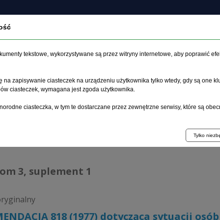
ość
czasopiśmie
Archiwum
Etyka
Instrukcja dla auto
dokumenty tekstowe, wykorzystywane są przez witryny internetowe, aby poprawić efe
 na zapisywanie ciasteczek na urządzeniu użytkownika tylko wtedy, gdy są one kl
ypów ciasteczek, wymagana jest zgoda użytkownika.
główna
>
Archiwum
>
suplement 1
>
REKOMENDACJA 818 (1977) d
norodne ciasteczka, w tym te dostarczane przez zewnętrzne serwisy, które są obec
hiwum 1992–2014
Tylko niez
tom 3, suplement 1
oryginalny
NDACJA 818 (1977) dotycząca sytuacji osób