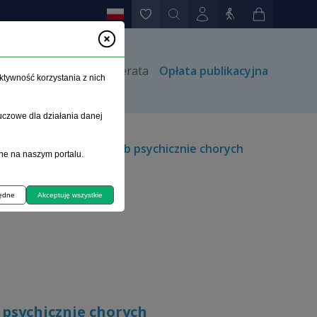
rów
Kontakt
Prenumerata
Opłata publikacyjna
ktywność korzystania z nich
uczowe dla działania danej
otycząca sytuacji osób psychicznie chorych
ne na naszym portalu.
będne
Akceptuję wszystkie
 psychicznie chorych