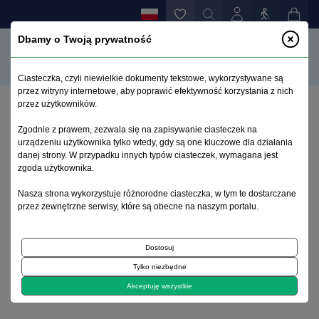
Dbamy o Twoją prywatność
Ciasteczka, czyli niewielkie dokumenty tekstowe, wykorzystywane są
przez witryny internetowe, aby poprawić efektywność korzystania z nich
przez użytkowników.
Strona główna
>
Archiwum
>
zeszyt 3
>
Zgodnie z prawem, zezwala się na zapisywanie ciasteczek na
Epidemiologia zespołów otępiennych
urządzeniu użytkownika tylko wtedy, gdy są one kluczowe dla działania
danej strony. W przypadku innych typów ciasteczek, wymagana jest
zgoda użytkownika.
Archiwum 1992–2014
Nasza strona wykorzystuje różnorodne ciasteczka, w tym te dostarczane
przez zewnętrzne serwisy, które są obecne na naszym portalu.
1995, tom 4, zeszyt 3
Dostosuj
Zagadnienia psychogeriatrii
Tylko niezbędne
Epidemiologia zespołów otępiennych
Akceptuję wszystkie