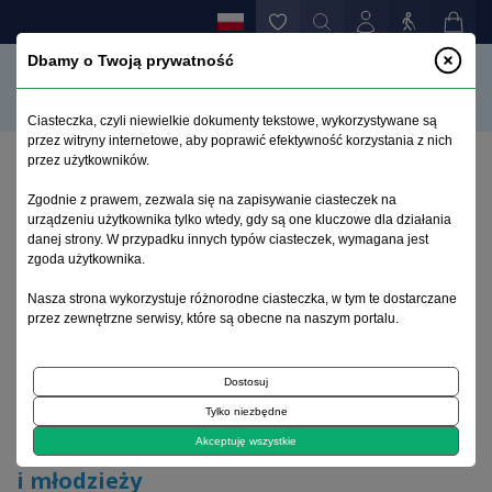
Dbamy o Twoją prywatność
Ciasteczka, czyli niewielkie dokumenty tekstowe, wykorzystywane są
przez witryny internetowe, aby poprawić efektywność korzystania z nich
przez użytkowników.
Strona główna
>
Archiwum
>
zeszyt 3
>
Zgodnie z prawem, zezwala się na zapisywanie ciasteczek na
Kryteria diagnostyczne depresji u dzieci i młodzieży
urządzeniu użytkownika tylko wtedy, gdy są one kluczowe dla działania
danej strony. W przypadku innych typów ciasteczek, wymagana jest
zgoda użytkownika.
Archiwum 1992–2014
Nasza strona wykorzystuje różnorodne ciasteczka, w tym te dostarczane
przez zewnętrzne serwisy, które są obecne na naszym portalu.
1995, tom 4, zeszyt 3
Dostosuj
Leczenie i rehabilitacja depresji
Tylko niezbędne
Kryteria diagnostyczne depresji u dzieci
Akceptuję wszystkie
i młodzieży