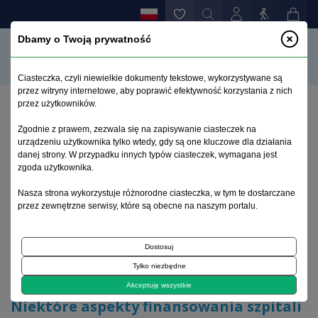
Dbamy o Twoją prywatność
Ciasteczka, czyli niewielkie dokumenty tekstowe, wykorzystywane są
przez witryny internetowe, aby poprawić efektywność korzystania z nich
przez użytkowników.
Strona główna
>
Archiwum
>
zeszyt 3
>
Zgodnie z prawem, zezwala się na zapisywanie ciasteczek na
Niektóre aspekty finansowania szpitali
urządzeniu użytkownika tylko wtedy, gdy są one kluczowe dla działania
psychiatrycznych
danej strony. W przypadku innych typów ciasteczek, wymagana jest
zgoda użytkownika.
Archiwum 1992–2014
Nasza strona wykorzystuje różnorodne ciasteczka, w tym te dostarczane
przez zewnętrzne serwisy, które są obecne na naszym portalu.
1995, tom 4, zeszyt 3
Dostosuj
Tylko niezbędne
Finansowanie psychiatrii
Akceptuję wszystkie
Niektóre aspekty finansowania szpitali