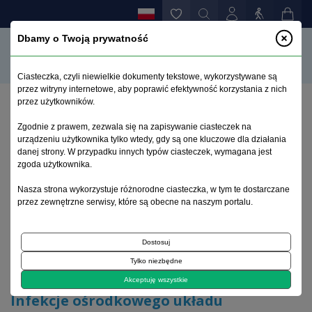
Dbamy o Twoją prywatność
Ciasteczka, czyli niewielkie dokumenty tekstowe, wykorzystywane są
przez witryny internetowe, aby poprawić efektywność korzystania z nich
przez użytkowników.
Strona główna
>
Archiwum
>
zeszyt 1
>
Zgodnie z prawem, zezwala się na zapisywanie ciasteczek na
Infekcje ośrodkowego układu nerwowego w
urządzeniu użytkownika tylko wtedy, gdy są one kluczowe dla działania
obrazach MR
danej strony. W przypadku innych typów ciasteczek, wymagana jest
zgoda użytkownika.
Archiwum 1992–2014
Nasza strona wykorzystuje różnorodne ciasteczka, w tym te dostarczane
przez zewnętrzne serwisy, które są obecne na naszym portalu.
1996, tom 5, zeszyt 1
Dostosuj
Tylko niezbędne
Mri w neurologii
Akceptuję wszystkie
Infekcje ośrodkowego układu