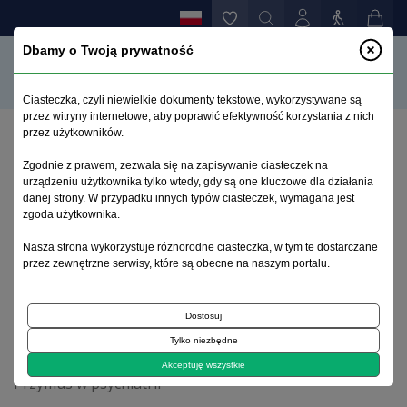
Dbamy o Twoją prywatność
Ciasteczka, czyli niewielkie dokumenty tekstowe, wykorzystywane są
przez witryny internetowe, aby poprawić efektywność korzystania z nich
przez użytkowników.
Strona główna
>
Archiwum
>
zeszyt 4
>
Zgodnie z prawem, zezwala się na zapisywanie ciasteczek na
Niebezpieczne dla otoczenia zachowania pacjentów
urządzeniu użytkownika tylko wtedy, gdy są one kluczowe dla działania
hospitalizowanych na zasadzie środka
danej strony. W przypadku innych typów ciasteczek, wymagana jest
zabezpieczającego
zgoda użytkownika.
Nasza strona wykorzystuje różnorodne ciasteczka, w tym te dostarczane
przez zewnętrzne serwisy, które są obecne na naszym portalu.
Archiwum 1992–2014
Dostosuj
1996, tom 5, zeszyt 4
Tylko niezbędne
Akceptuję wszystkie
Przymus w psychiatrii