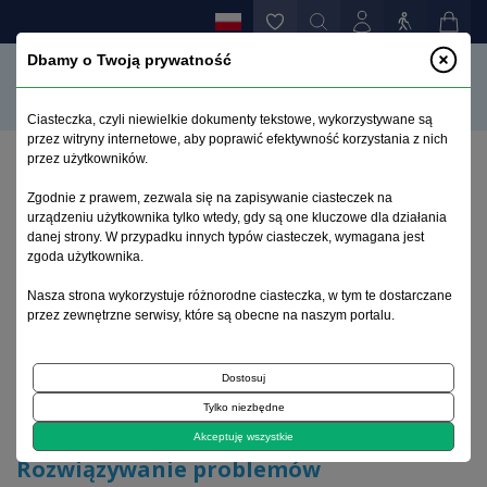
Dbamy o Twoją prywatność
Ciasteczka, czyli niewielkie dokumenty tekstowe, wykorzystywane są
przez witryny internetowe, aby poprawić efektywność korzystania z nich
przez użytkowników.
Strona główna
>
Archiwum
>
suplement 2
>
Zgodnie z prawem, zezwala się na zapisywanie ciasteczek na
Rozwiązywanie problemów interpersonalnych –
urządzeniu użytkownika tylko wtedy, gdy są one kluczowe dla działania
przegląd literatury
danej strony. W przypadku innych typów ciasteczek, wymagana jest
zgoda użytkownika.
Archiwum 1992–2014
Nasza strona wykorzystuje różnorodne ciasteczka, w tym te dostarczane
przez zewnętrzne serwisy, które są obecne na naszym portalu.
1997, tom 6, suplement 2
Dostosuj
Tylko niezbędne
Koncepcje
Akceptuję wszystkie
Rozwiązywanie problemów