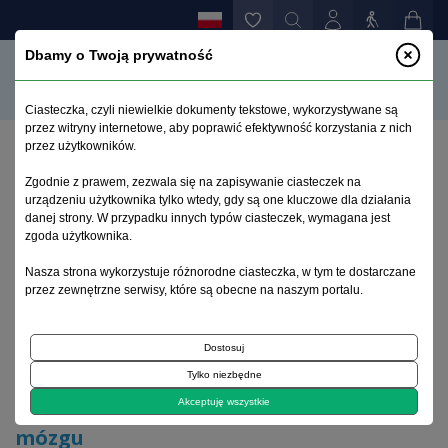
Dbamy o Twoją prywatność
Ciasteczka, czyli niewielkie dokumenty tekstowe, wykorzystywane są
przez witryny internetowe, aby poprawić efektywność korzystania z nich
przez użytkowników.
Strona główna
>
Archiwum
>
suplement 3
>
Zgodnie z prawem, zezwala się na zapisywanie ciasteczek na
Konferencja. Problemy starzenia się mózgu
urządzeniu użytkownika tylko wtedy, gdy są one kluczowe dla działania
danej strony. W przypadku innych typów ciasteczek, wymagana jest
zgoda użytkownika.
Archiwum 1992–2014
Nasza strona wykorzystuje różnorodne ciasteczka, w tym te dostarczane
przez zewnętrzne serwisy, które są obecne na naszym portalu.
1998, tom 7, suplement 3
Dostosuj
Artykuł oryginalny
Tylko niezbędne
Konferencja. Problemy starzenia się
Akceptuję wszystkie
mózgu