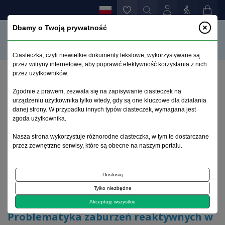
Dbamy o Twoją prywatność
Ciasteczka, czyli niewielkie dokumenty tekstowe, wykorzystywane są
przez witryny internetowe, aby poprawić efektywność korzystania z nich
przez użytkowników.
Strona główna
>
Archiwum
>
suplement 3
>
Zgodnie z prawem, zezwala się na zapisywanie ciasteczek na
Problematyka zaburzeń reaktywnych w aktualnym
urządzeniu użytkownika tylko wtedy, gdy są one kluczowe dla działania
orzecznictwie sądowo-psychiatrycznym
danej strony. W przypadku innych typów ciasteczek, wymagana jest
zgoda użytkownika.
Archiwum 1992–2014
Nasza strona wykorzystuje różnorodne ciasteczka, w tym te dostarczane
przez zewnętrzne serwisy, które są obecne na naszym portalu.
1998, tom 7, suplement 3
Dostosuj
Tylko niezbędne
Artykuł oryginalny
Akceptuję wszystkie
Problematyka zaburzeń reaktywnych w