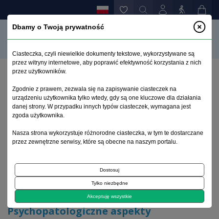
Dbamy o Twoją prywatność
Ciasteczka, czyli niewielkie dokumenty tekstowe, wykorzystywane są
przez witryny internetowe, aby poprawić efektywność korzystania z nich
przez użytkowników.
Strona główna
>
Archiwum
>
suplement 3
>
Zgodnie z prawem, zezwala się na zapisywanie ciasteczek na
Psychopatologiczne aspekty sprawowania władzy w
urządzeniu użytkownika tylko wtedy, gdy są one kluczowe dla działania
„młodej demokracji”
danej strony. W przypadku innych typów ciasteczek, wymagana jest
zgoda użytkownika.
Archiwum 1992–2014
Nasza strona wykorzystuje różnorodne ciasteczka, w tym te dostarczane
przez zewnętrzne serwisy, które są obecne na naszym portalu.
1998, tom 7, suplement 3
Dostosuj
Tylko niezbędne
Artykuł oryginalny
Akceptuję wszystkie
Psychopatologiczne aspekty