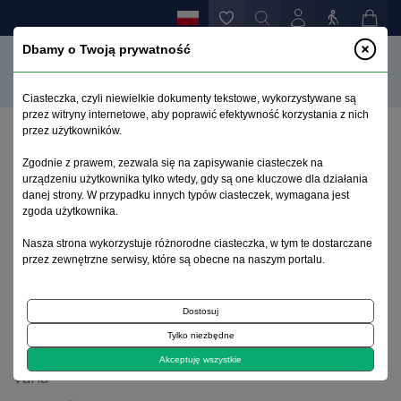
Dbamy o Twoją prywatność
Ciasteczka, czyli niewielkie dokumenty tekstowe, wykorzystywane są
przez witryny internetowe, aby poprawić efektywność korzystania z nich
przez użytkowników.
Strona główna
>
Archiwum
>
zeszyt 1
>
Zgodnie z prawem, zezwala się na zapisywanie ciasteczek na
Korzyści oraz ryzyko stosowania statyn w
urządzeniu użytkownika tylko wtedy, gdy są one kluczowe dla działania
zapobieganiu i leczeniu zmian naczyniowych
danej strony. W przypadku innych typów ciasteczek, wymagana jest
ośrodkowego układu nerwowego
zgoda użytkownika.
Nasza strona wykorzystuje różnorodne ciasteczka, w tym te dostarczane
przez zewnętrzne serwisy, które są obecne na naszym portalu.
Archiwum 1992–2014
Dostosuj
1999, tom 8, zeszyt 1
Tylko niezbędne
Akceptuję wszystkie
Varia