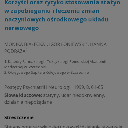
Korzyści oraz ryzyko stosowania statyn
w zapobieganiu i leczeniu zmian
naczyniowych ośrodkowego układu
nerwowego
1
1
MONIKA BIAŁECKA
,
IGOR ŁONIEWSKI
,
HANNA
2
PODRAZA
1. Katedry Farmakologii i Toksykologii Pomorskiej Akademii
Medycznej w Szczecinie
2. Okręgowego Szpitala Kolejowego w Szczecinie
Postępy Psychiatrii i Neurologii, 1999, 8, 61-65
Słowa kluczowe:
statyny, udar niedokrwienny,
działania niepożądane
Streszczenie
Statyny poprzez wielokierunkowośćdziałania stwarzają