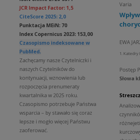
Varia
JCR Impact Factor: 1,5
Wpływ 
CiteScore 2025: 2,0
chory
Punktacja MEiN: 70
Index Copernicus 2023: 153,00
EWA JAR
Czasopismo indeksowane w
PubMed.
1. Katedry
Zachęcamy nasze Czytelniczki i
naszych Czytelników do
Postęp Ps
kontynuacji, wznowienia lub
Słowa k
rozpoczęcia prenumeraty
Streszc
kwartalnika w 2025 roku.
Czasopismo potrzebuje Państwa
Analizo
wsparcia – by stawało się coraz
czynnikó
lepsze i mogło więcej Państwu
różnejet
zaoferować.
kurczowy