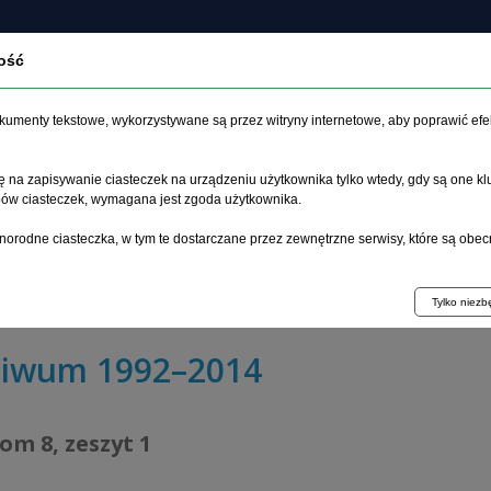
ość
czasopiśmie
Archiwum
Etyka
Instrukcja dla auto
dokumenty tekstowe, wykorzystywane są przez witryny internetowe, aby poprawić efe
 na zapisywanie ciasteczek na urządzeniu użytkownika tylko wtedy, gdy są one kl
ypów ciasteczek, wymagana jest zgoda użytkownika.
główna
>
Archiwum
>
zeszyt 1
>
norodne ciasteczka, w tym te dostarczane przez zewnętrzne serwisy, które są obec
burzeń ruchowych i czynników emocjonalnych na przebieg
eniami mózgu
Tylko niez
hiwum 1992–2014
tom 8, zeszyt 1