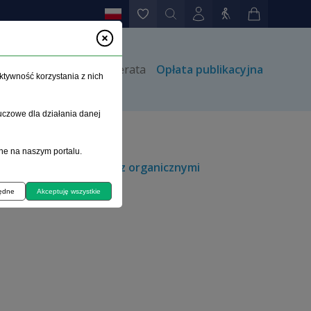
rów
Kontakt
Prenumerata
Opłata publikacyjna
ktywność korzystania z nich
uczowe dla działania danej
ne na naszym portalu.
 relaksacji u chorych z organicznymi
będne
Akceptuję wszystkie