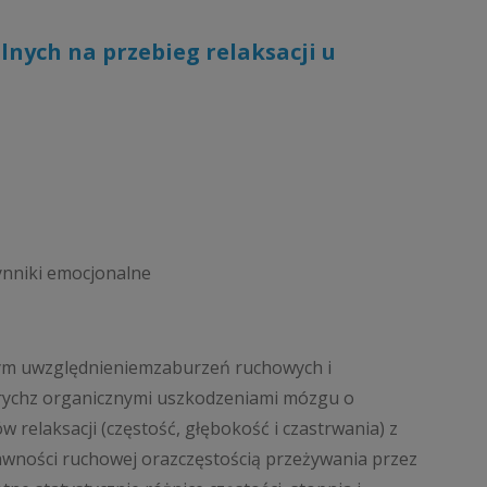
nych na przebieg relaksacji u
zynniki emocjonalne
ym uwzględnieniemzaburzeń ruchowych i
orychz organicznymi uszkodzeniami mózgu o
 relaksacji (częstość, głębokość i czastrwania) z
wności ruchowej orazczęstością przeżywania przez