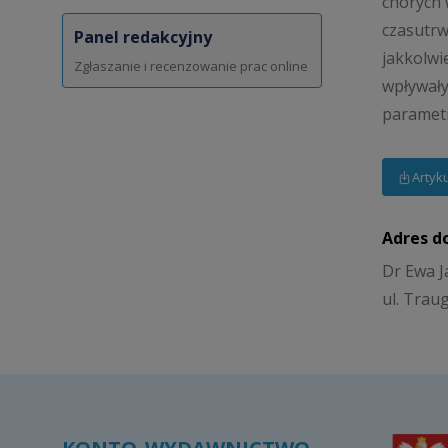
chorych 
czasutrw
Panel redakcyjny
jakkolwi
Zgłaszanie i recenzowanie prac online
wpływały
parametr
Artyk
Adres d
Dr Ewa J
ul. Trau