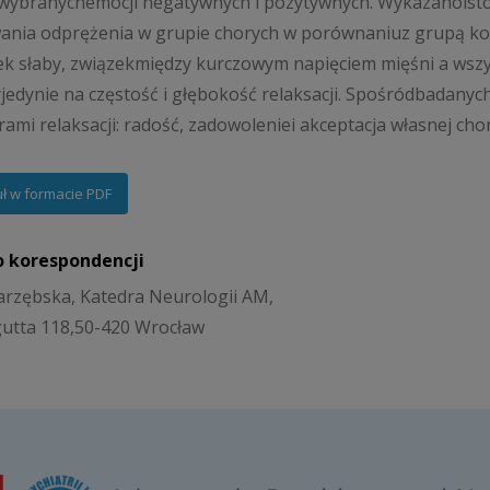
wybranychemocji negatywnych i pozytywnych. Wykazanoistotne
ania odprężenia w grupie chorych w porównaniuz grupą kont
ek słaby, związekmiędzy kurczowym napięciem mięśni a wsz
jedynie na częstość i głębokość relaksacji. Spośródbadanych 
ami relaksacji: radość, zadowoleniei akceptacja własnej cho
uł w formacie PDF
o korespondencji
arzębska, Katedra Neurologii AM,
gutta 118,50-420 Wrocław