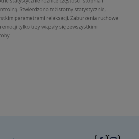
 statystycznie różnice częstości, stopnia i
rolną. Stwierdzono teżistotny statystycznie,
ystkimiparametrami relaksacji. Zaburzenia ruchowe
emocji tylko trzy wiązały się zewszystkimi
roby.