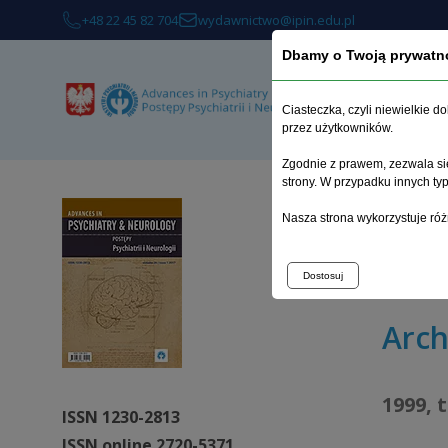
+48 22 45 82 704
wydawnictwo@ipin.edu.pl
Dbamy o Twoją prywatn
O 
Ciasteczka, czyli niewielkie 
przez użytkowników.
Zgodnie z prawem, zezwala się
strony. W przypadku innych t
Strona 
Nasza strona wykorzystuje róż
Wpływ za
uszkodz
Dostosuj
Arc
1999, 
ISSN 1230-2813
ISSN online 2720-5371