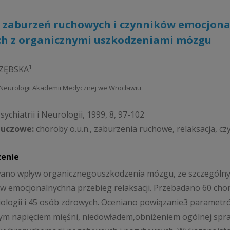
zaburzeń ruchowych i czynników emocjonal
ch z organicznymi uszkodzeniami mózgu
1
ZĘBSKA
 Neurologii Akademii Medycznej we Wrocławiu
ychiatrii i Neurologii, 1999, 8, 97-102
luczowe:
choroby o.u.n., zaburzenia ruchowe, relaksacja, c
zenie
wano wpływ organicznegouszkodzenia mózgu, ze szczególn
w emocjonalnychna przebieg relaksacji. Przebadano 60 ch
iologii i 45 osób zdrowych. Oceniano powiązanie3 parametrów
m napięciem mięśni, niedowładem,obniżeniem ogólnej spra