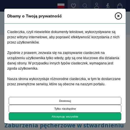
Dbamy o Twoją prywatność
Ciasteczka, czyli niewielkie dokumenty tekstowe, wykorzystywane są
przez witryny internetowe, aby poprawić efektywność korzystania z nich
przez użytkowników.
Strona główna
>
Archiwum
>
zeszyt 1
>
Zgodnie z prawem, zezwala się na zapisywanie ciasteczek na
Zaburzenia pęcherzowe w stwardnieniu rozsianym –
urządzeniu użytkownika tylko wtedy, gdy są one kluczowe dla działania
diagnostyka i leczenie
danej strony. W przypadku innych typów ciasteczek, wymagana jest
zgoda użytkownika.
Archiwum 1992–2014
Nasza strona wykorzystuje różnorodne ciasteczka, w tym te dostarczane
przez zewnętrzne serwisy, które są obecne na naszym portalu.
1999, tom 8, zeszyt 1
Dostosuj
Tylko niezbędne
Varia
Akceptuję wszystkie
Zaburzenia pęcherzowe w stwardnieniu