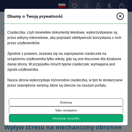
Dbamy o Twoją prywatność
Ciasteczka, czyli niewielkie dokumenty tekstowe, wykorzystywane są
przez witryny internetowe, aby poprawić efektywność korzystania z nich
przez użytkowników.
Strona główna
>
Archiwum
>
suplement 2
>
Zgodnie z prawem, zezwala się na zapisywanie ciasteczek na
Wpływ stresu na mechanizmy obronne osobowości
urządzeniu użytkownika tylko wtedy, gdy są one kluczowe dla działania
przed i po przestępstwie agresywnym
danej strony. W przypadku innych typów ciasteczek, wymagana jest
zgoda użytkownika.
Archiwum 1992–2014
Nasza strona wykorzystuje różnorodne ciasteczka, w tym te dostarczane
przez zewnętrzne serwisy, które są obecne na naszym portalu.
2000, tom 9, suplement 2
Dostosuj
Tylko niezbędne
Na okładce
Akceptuję wszystkie
Wpływ stresu na mechanizmy obronne