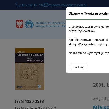
+48 22 45 82 704
wydawnictwo@ipin.edu.pl
Dbamy o Twoją prywatn
O 
Ciasteczka, czyli niewielkie 
przez użytkowników.
Zgodnie z prawem, zezwala się
strony. W przypadku innych t
Strona 
Nasza strona wykorzystuje róż
Arc
Dostosuj
2001, 
Artykuł 
ISSN 1230-2813
Miejsc
ISSN online 2720-5371