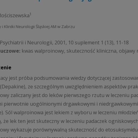
1
Rościszewska
ry i Kliniki Neurologii Śląskiej AM w Zabrzu
sychiatrii i Neurologii, 2001, 10 suplement 1 (13), 11-18
luczowe:
kwas walproinowy, skuteczność kliniczna, objawy 
zenie
acy jest próba podsumowania wiedzy dotyczącej zastosowan
(Depakine), ze szczególnym uwzględnieniem aspektów prak
owy zaliczany jest do leków pierwszego rzutu w leczeniu pad
 pierwotnie uogólnionymi drgawkowymi i niedrgawkowymi (
e). Sól walproinowa jest lekiem z wyboru w leczeniu młodzie
, że lek ten jest skuteczny w leczeniu padaczek ogniskowych
owy wykazuje porównywalną skuteczność do etosuksymidu 