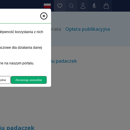
rów
Kontakt
Prenumerata
Opłata publikacyjna
ktywność korzystania z nich
uczowe dla działania danej
o i jego soli w leczeniu padaczek
ne na naszym portalu.
będne
Akceptuję wszystkie
niu padaczek