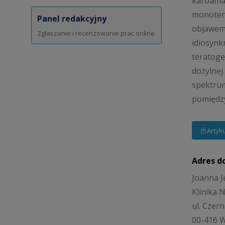
karbamaz
monotera
Panel redakcyjny
objawem 
Zgłaszanie i recenzowanie prac online
idiosynk
teratoge
dożylnej
spektrum
pomiędzy
Artyk
Adres d
Joanna J
Klinika 
ul. Czer
00-416 