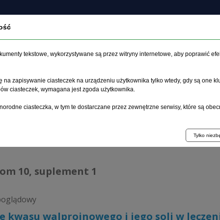
ość
czasopiśmie
Archiwum
Etyka
Instrukcja dla auto
dokumenty tekstowe, wykorzystywane są przez witryny internetowe, aby poprawić efe
 na zapisywanie ciasteczek na urządzeniu użytkownika tylko wtedy, gdy są one kl
ypów ciasteczek, wymagana jest zgoda użytkownika.
główna
>
Archiwum
>
suplement 1
>
Miejsce kwasu walproinoweg
norodne ciasteczka, w tym te dostarczane przez zewnętrzne serwisy, które są obec
hiwum 1992–2014
Tylko niez
tom 10, suplement 1
poglądowy
e kwasu walproinowego i jego soli w lecze