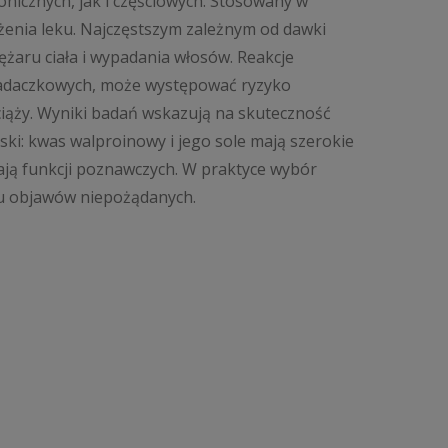
nicznych, jak i częściowych. Stosowany w
enia leku. Najczęstszym zależnym od dawki
żaru ciała i wypadania włosów. Reakcje
wpadaczkowych, może występować ryzyko
ciąży. Wyniki badań wskazują na skuteczność
i: kwas walproinowy i jego sole mają szerokie
ają funkcji poznawczych. W praktyce wybór
lu objawów niepożądanych.