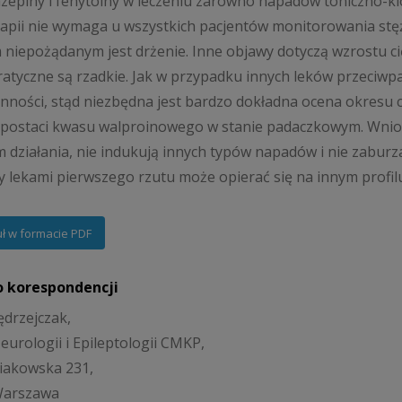
epiny i fenytoiny w leczeniu zarówno napadów toniczno-klo
pii nie wymaga u wszystkich pacjentów monitorowania stęż
niepożądanym jest drżenie. Inne objawy dotyczą wzrostu cię
ratyczne są rzadkie. Jak w przypadku innych leków przeci
nności, stąd niezbędna jest bardzo dokładna ocena okresu 
 postaci kwasu walproinowego w stanie padaczkowym. Wniosk
 działania, nie indukują innych typów napadów i nie zaburz
 lekami pierwszego rzutu może opierać się na innym profi
uł w formacie PDF
o korespondencji
ędrzejczak,
Neurologii i Epileptologii CMKP,
niakowska 231,
Warszawa