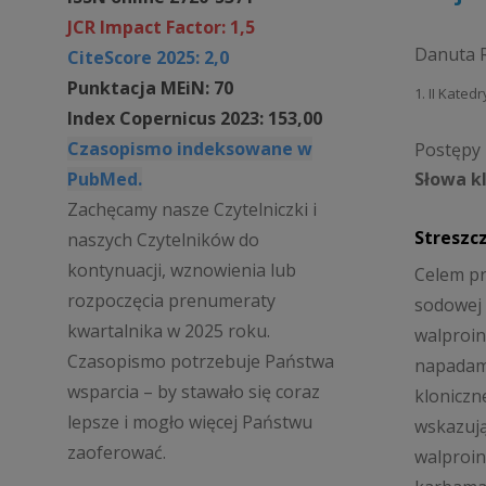
JCR Impact Factor: 1,5
Danuta 
CiteScore 2025: 2,0
Punktacja MEiN: 70
1. II Kated
Index Copernicus 2023: 153,00
Czasopismo indeksowane w
Postępy P
PubMed.
Słowa k
Zachęcamy nasze Czytelniczki i
Streszc
naszych Czytelników do
kontynuacji, wznowienia lub
Celem pr
rozpoczęcia prenumeraty
sodowej 
kwartalnika w 2025 roku.
walproin
Czasopismo potrzebuje Państwa
napadami
wsparcia – by stawało się coraz
kloniczn
lepsze i mogło więcej Państwu
wskazują
zaoferować.
walproin