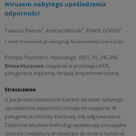
wirusem nabytego upośledzenia
odporności
1
1
1
Tadeusz Pietras
,
Andrzej Witusik
,
PAWEŁ GÓRSKI
1. Kliniki Pneumonologii i Alergologii Akademii Medycznej w Łodzi
Postępy Psychiatrii i Neurologii, 2001, 10, 245-256
Słowa kluczowe:
otępienie w przebiegu AIDS,
patogeneza otępienia, terapia antyretrowirusowa
Streszczenie
U pacjentów zakażonych ludzkim wirusem nabytego
upośledzenia odporności rozwija się otępienie. W
patogenezie choroby kluczową rolę odgrywa wirus.
Zakażone wirusem makrofagi wytwarzają prozapalne
cytokiny i mediatory prowadzące do śmierci komórek