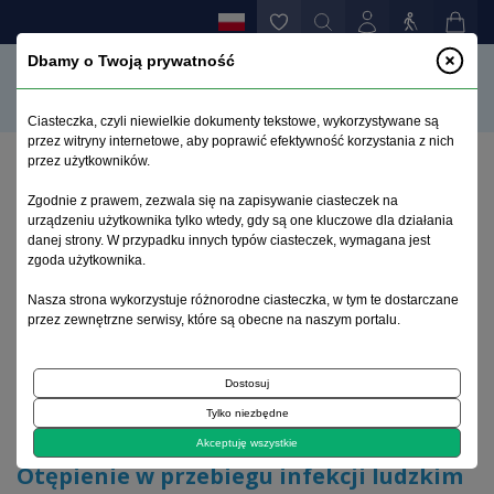
Dbamy o Twoją prywatność
Ciasteczka, czyli niewielkie dokumenty tekstowe, wykorzystywane są
przez witryny internetowe, aby poprawić efektywność korzystania z nich
przez użytkowników.
Strona główna
>
Archiwum
>
zeszyt 3
>
Zgodnie z prawem, zezwala się na zapisywanie ciasteczek na
Otępienie w przebiegu infekcji ludzkim wirusem
urządzeniu użytkownika tylko wtedy, gdy są one kluczowe dla działania
nabytego upośledzenia odporności
danej strony. W przypadku innych typów ciasteczek, wymagana jest
zgoda użytkownika.
Archiwum 1992–2014
Nasza strona wykorzystuje różnorodne ciasteczka, w tym te dostarczane
przez zewnętrzne serwisy, które są obecne na naszym portalu.
2001, tom 10, zeszyt 3
Dostosuj
Tylko niezbędne
Artykuł poglądowy
Akceptuję wszystkie
Otępienie w przebiegu infekcji ludzkim