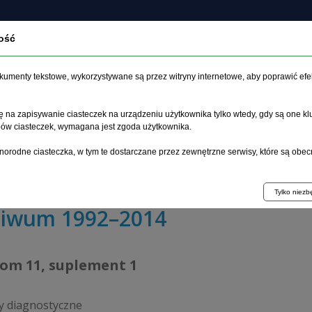
ość
czasopiśmie
Archiwum
Etyka
Instrukcja dla auto
dokumenty tekstowe, wykorzystywane są przez witryny internetowe, aby poprawić efe
 na zapisywanie ciasteczek na urządzeniu użytkownika tylko wtedy, gdy są one kl
ypów ciasteczek, wymagana jest zgoda użytkownika.
główna
>
Archiwum
>
suplement 1
>
norodne ciasteczka, w tym te dostarczane przez zewnętrzne serwisy, które są obec
zanie pobliża śmierci (NDE) po zawale serca – opis dwóc
Tylko niez
hiwum 1992–2014
tom 11, suplement 1
y diagnostyczne