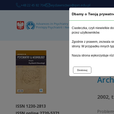
+48 22 45 82 704
wydawnictwo@ipin.edu.pl
Dbamy o Twoją prywatn
O 
Ciasteczka, czyli niewielkie 
przez użytkowników.
Zgodnie z prawem, zezwala się
strony. W przypadku innych t
Strona 
Nasza strona wykorzystuje róż
Doświadc
Dostosuj
Arc
2002, 
ISSN 1230-2813
Problem
ISSN online 2720-5371