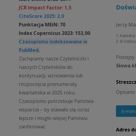
Doświa
JCR Impact Factor: 1,5
CiteScore 2025: 2,0
Punktacja MEiN: 70
Jerzy Ma
Index Copernicus 2023: 153,00
1. Katedra
Czasopismo indeksowane w
2. III Oddz
PubMed.
Postępy P
Zachęcamy nasze Czytelniczki i
Słowa k
naszych Czytelników do
kontynuacji, wznowienia lub
Streszc
rozpoczęcia prenumeraty
Opisano 
kwartalnika w 2025 roku.
Czasopismo potrzebuje Państwa
wsparcia – by stawało się coraz
Artyk
lepsze i mogło więcej Państwu
zaoferować.
Adres d