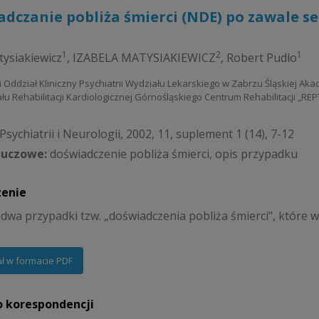
dczanie pobliża śmierci (NDE) po zawale s
1
2
1
tysiakiewicz
,
IZABELA MATYSIAKIEWICZ
,
Robert Pudlo
 i Oddział Kliniczny Psychiatrii Wydziału Lekarskiego w Zabrzu Śląskiej A
iału Rehabilitacji Kardiologicznej Górnośląskiego Centrum Rehabilitacji „RE
sychiatrii i Neurologii, 2002, 11, suplement 1 (14), 7-12
luczowe:
doświadczenie pobliża śmierci, opis przypadku
zenie
dwa przypadki tzw. „doświadczenia pobliża śmierci", które w
uł w formacie PDF
o korespondencji