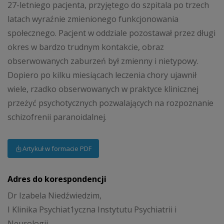
27-letniego pacjenta, przyjętego do szpitala po trzech
latach wyraźnie zmienionego funkcjonowania
społecznego. Pacjent w oddziale pozostawał przez długi
okres w bardzo trudnym kontakcie, obraz
obserwowanych zaburzeń był zmienny i nietypowy.
Dopiero po kilku miesiącach leczenia chory ujawnił
wiele, rzadko obserwowanych w praktyce klinicznej
przeżyć psychotycznych pozwalających na rozpoznanie
schizofrenii paranoidalnej.
Artykuł w formacie PDF
Adres do korespondencji
Dr Izabela Niedźwiedzim,
I Klinika Psychiat1yczna Instytutu Psychiatrii i
Neurologii,