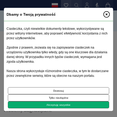
Dbamy o Twoją prywatność
Ciasteczka, czyli niewielkie dokumenty tekstowe, wykorzystywane są
przez witryny internetowe, aby poprawić efektywność korzystania z nich
przez użytkowników.
Strona główna
>
Archiwum
>
suplement 1
>
Zgodnie z prawem, zezwala się na zapisywanie ciasteczek na
Na pograniczu zespołów psychopatologicznych –
urządzeniu użytkownika tylko wtedy, gdy są one kluczowe dla działania
trudności diagnostyczne w przebiegu schizofrenii.
danej strony. W przypadku innych typów ciasteczek, wymagana jest
Opis przypadku
zgoda użytkownika.
Nasza strona wykorzystuje różnorodne ciasteczka, w tym te dostarczane
przez zewnętrzne serwisy, które są obecne na naszym portalu.
Archiwum 1992–2014
Dostosuj
2002, tom 11, suplement 1
Tylko niezbędne
Akceptuję wszystkie
Problemy diagnostyczne