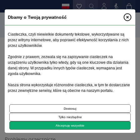
Dbamy o Twoją prywatność
Ciasteczka, czyli niewielkie dokumenty tekstowe, wykorzystywane są
przez witryny internetowe, aby poprawić efektywność korzystania z nich
przez użytkowników.
Strona główna
>
Archiwum
>
suplement 1
>
Zgodnie z prawem, zezwala się na zapisywanie ciasteczek na
Problem opiniowania i postępowania w sprawie
urządzeniu użytkownika tylko wtedy, gdy są one kluczowe dla działania
uchylenia stosowania środka zabezpieczającego w
danej strony. W przypadku innych typów ciasteczek, wymagana jest
przypadku chorego psychicznie sprawcy czterech
zgoda użytkownika.
zabójstw
Nasza strona wykorzystuje różnorodne ciasteczka, w tym te dostarczane
przez zewnętrzne serwisy, które są obecne na naszym portalu.
Archiwum 1992–2014
Dostosuj
Tylko niezbędne
2002, tom 11, suplement 1
Akceptuję wszystkie
Problemy orzecznicze