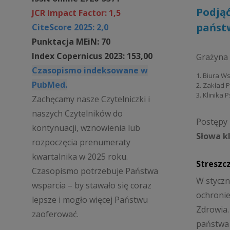
Podjąć
JCR Impact Factor: 1,5
państ
CiteScore 2025: 2,0
Punktacja MEiN: 70
Index Copernicus 2023: 153,00
Grażyna
Czasopismo indeksowane w
1. Biura W
PubMed.
2. Zakład 
3. Klinika 
Zachęcamy nasze Czytelniczki i
naszych Czytelników do
Postępy P
kontynuacji, wznowienia lub
Słowa k
rozpoczęcia prenumeraty
kwartalnika w 2025 roku.
Streszc
Czasopismo potrzebuje Państwa
W styczn
wsparcia – by stawało się coraz
ochronie
lepsze i mogło więcej Państwu
Zdrowia.
zaoferować.
państwa 