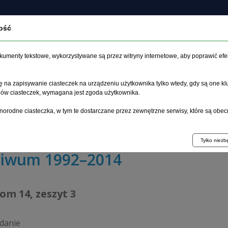
ość
czasopiśmie
Archiwum
Etyka
Instrukcja dla auto
dokumenty tekstowe, wykorzystywane są przez witryny internetowe, aby poprawić efe
 na zapisywanie ciasteczek na urządzeniu użytkownika tylko wtedy, gdy są one kl
ypów ciasteczek, wymagana jest zgoda użytkownika.
główna
>
Archiwum
>
zeszyt 3
>
norodne ciasteczka, w tym te dostarczane przez zewnętrzne serwisy, które są obec
wyzwania, szukać rozwiązań - zdrowie psychiczne w centr
Tylko niez
hiwum 1992–2014
tom 14, zeszyt 3
danie