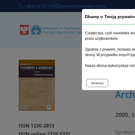
+48 22 45 82 704
wydawnictwo@ipin.edu.pl
Dbamy o Twoją prywatn
O 
Ciasteczka, czyli niewielkie 
przez użytkowników.
Zgodnie z prawem, zezwala się
strony. W przypadku innych t
Strona 
Nasza strona wykorzystuje róż
Podjąć 
Dostosuj
Arc
2005, 
ISSN 1230-2813
Sprawoz
ISSN online 2720-5371