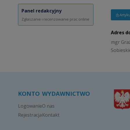
Panel redakcyjny
Artyk
Zgłaszanie i recenzowanie prac online
Adres d
mgr Graż
Sobieskie
KONTO
WYDAWNICTWO
Logowanie
O nas
Rejestracja
Kontakt