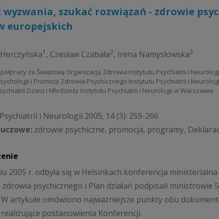
 wyzwania, szukać rozwiązań - zdrowie ps
w europejskich
1
2
3
 Herczyńska
,
Czesław Czabała
,
Irena Namysłowska
spółpracy ze Światową Organizacją Zdrowia Instytutu Psychiatrii i Neurolo
Psychologii i Promocji Zdrowia Psychicznego Instytutu Psychiatrii i Neurolo
Psychiatrii Dzieci i Młodzieży Instytutu Psychiatrii i Neurologii w Warszawie
sychiatrii i Neurologii 2005; 14 (3): 259-266
luczowe:
zdrowie psychiczne, promocja, programy, Deklarac
zenie
iu 2005 r. odbyła się w Helsinkach konferencja ministerialn
 zdrowia psychicznego i Plan działań podpisali ministrowie
 W artykule omówiono najważniejsze punkty obu dokumentó
realizujące postanowienia Konferencji.