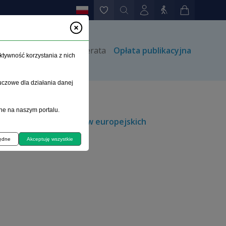
rów
Kontakt
Prenumerata
Opłata publikacyjna
ktywność korzystania z nich
uczowe dla działania danej
ne na naszym portalu.
um uwagi rządów państw europejskich
będne
Akceptuję wszystkie