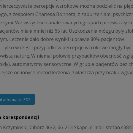
Nierzeczywiste percepcje wzrokowe można podzielić na pię
o, z zespołem Charlesa Bonneta, z zaburzeniami psychiczny
cznymi. We wszystkich analizowanych grupach przeważały ko
pacjentów miała mniej niż 65 lat. Uszkodzenia mózgu były zl
m. Leczenie dało dobre wyniki u prawie 80% pacjentów.
.
Tylko w części przypadków percepcje wzrokowe mogły być
ywistą naturę. W niemal połowie przypadków obecność wgląd
oidy), automatyzmy sensoryczne. W grupie pacjentów bez cho
iejsze od innych metod leczenia, zwłaszcza przy braku wglądu
uł w formacie PDF
o korespondencji
n Krzymiński, Cibórz 36/2, 66-213 Skąpe, e-mail: stefan.43