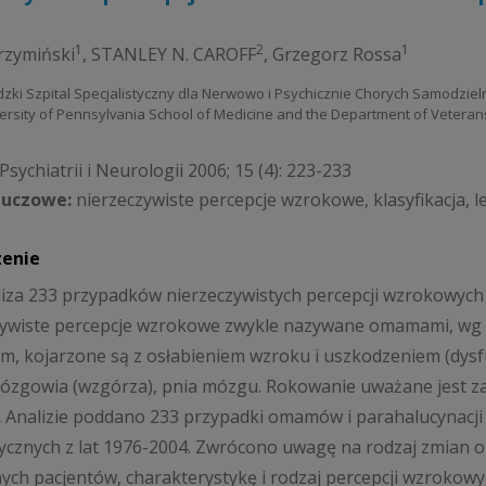
1
2
1
rzymiński
,
STANLEY N. CAROFF
,
Grzegorz Rossa
zki Szpital Specjalistyczny dla Nerwowo i Psychicznie Chorych Samodzie
versity of Pennsylvania School of Medicine and the Department of Veterans
sychiatrii i Neurologii 2006; 15 (4): 223-233
luczowe:
nierzeczywiste percepcje wzrokowe, klasyfikacja, l
zenie
iza 233 przypadków nierzeczywistych percepcji wzrokowych 
ywiste percepcje wzrokowe zwykle nazywane omamami, wg pi
m, kojarzone są z osłabieniem wzroku i uszkodzeniem (dys
zgowia (wzgórza), pnia mózgu. Rokowanie uważane jest z
.
Analizie poddano 233 przypadki omamów i parahalucynacji
ycznych z lat 1976-2004. Zwrócono uwagę na rodzaj zmian o
ch pacjentów, charakterystykę i rodzaj percepcji wzrokowyc