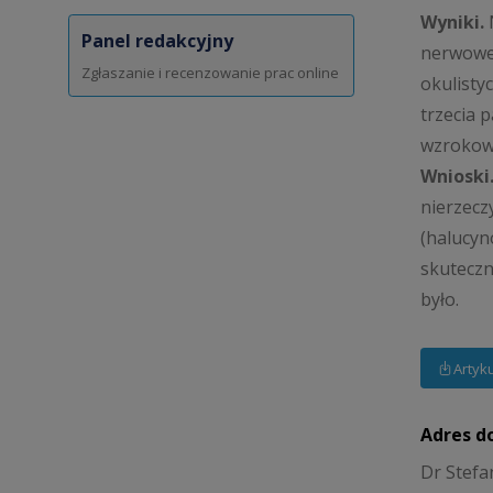
Wyniki.
Panel redakcyjny
nerwoweg
Zgłaszanie i recenzowanie prac online
okulisty
trzecia 
wzrokowy
Wnioski
nierzecz
(halucyn
skuteczn
było.
Artyk
Adres d
Dr Stefa