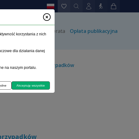
rów
Kontakt
Prenumerata
Opłata publikacyjna
ktywność korzystania z nich
uczowe dla działania danej
kowe - analiza 233 przypadków
ne na naszym portalu.
będne
Akceptuję wszystkie
 przypadków