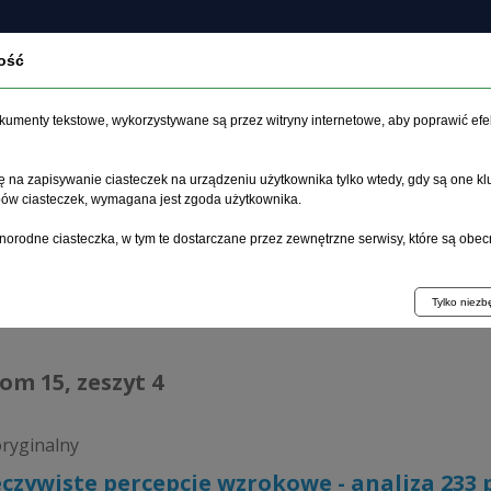
ość
czasopiśmie
Archiwum
Etyka
Instrukcja dla auto
dokumenty tekstowe, wykorzystywane są przez witryny internetowe, aby poprawić efe
 na zapisywanie ciasteczek na urządzeniu użytkownika tylko wtedy, gdy są one kl
ypów ciasteczek, wymagana jest zgoda użytkownika.
główna
>
Archiwum
>
zeszyt 4
>
Nierzeczywiste percepcje wzro
norodne ciasteczka, w tym te dostarczane przez zewnętrzne serwisy, które są obec
hiwum 1992–2014
Tylko niez
tom 15, zeszyt 4
oryginalny
czywiste percepcje wzrokowe - analiza 233