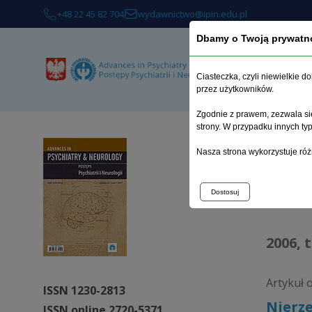
+48 22 45 82 704
wydawnictwo@ipin.edu.pl
Dbamy o Twoją prywatn
O 
Ciasteczka, czyli niewielkie 
przez użytkowników.
Zgodnie z prawem, zezwala się
strony. W przypadku innych t
Strona 
Nasza strona wykorzystuje róż
Arc
Dostosuj
2006, 
Artykuł 
ISSN 1230-2813
Nierze
ISSN online 2720-5371