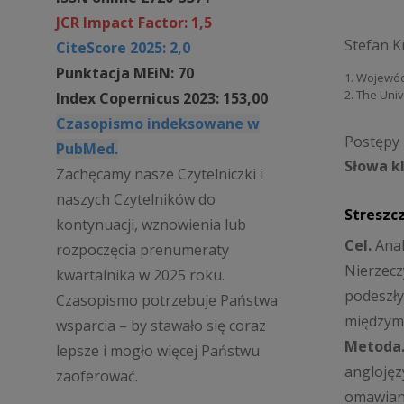
JCR Impact Factor: 1,5
Stefan K
CiteScore 2025: 2,0
Punktacja MEiN: 70
1. Wojewód
2. The Uni
Index Copernicus 2023: 153,00
Czasopismo indeksowane w
Postępy P
PubMed.
Słowa k
Zachęcamy nasze Czytelniczki i
naszych Czytelników do
Streszc
kontynuacji, wznowienia lub
Cel.
Anal
rozpoczęcia prenumeraty
Nierzecz
kwartalnika w 2025 roku.
podeszły
Czasopismo potrzebuje Państwa
międzymó
wsparcia – by stawało się coraz
Metoda
lepsze i mogło więcej Państwu
anglojęz
zaoferować.
omawiany