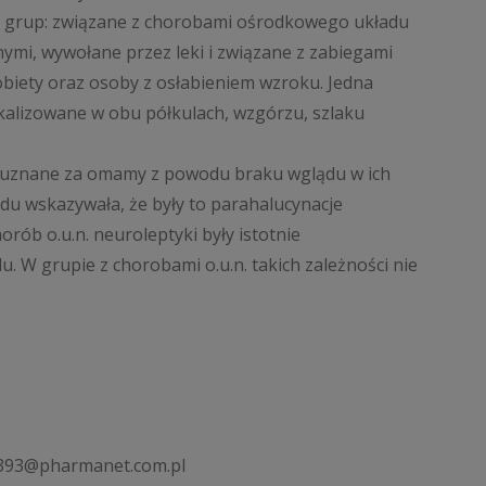
ć grup: związane z chorobami ośrodkowego układu
mi, wywołane przez leki i związane z zabiegami
biety oraz osoby z osłabieniem wzroku. Jedna
okalizowane w obu półkulach, wzgórzu, szlaku
 uznane za omamy z powodu braku wglądu w ich
u wskazywała, że były to parahalucynacje
rób o.u.n. neuroleptyki były istotnie
. W grupie z chorobami o.u.n. takich zależności nie
84393@pharmanet.com.pl