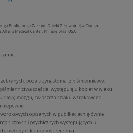
lnego Publicznego Zakładu Opieki Zdrowotnej w Ciborzu
 Affairs Medical Center, Philadelphia, USA
eczenie
zebranych, poza trzynastoma, z piśmiennictwa.
śmiennictwa częściej występują u kobiet w wieku
funkcją) mózgu, zwłaszcza szlaku wzrokowego,
a niepewne.
 wzrokowych opisanych w publikacjach głównie
rganicznych i psychicznych występujących u
h, metody i skuteczność leczenia.