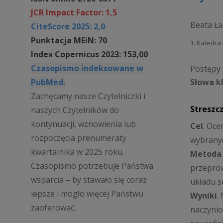
JCR Impact Factor: 1,5
Beata Ł
CiteScore 2025: 2,0
Punktacja MEiN: 70
1. Katedra
Index Copernicus 2023: 153,00
Czasopismo indeksowane w
Postępy P
PubMed.
Słowa k
Zachęcamy nasze Czytelniczki i
Streszc
naszych Czytelników do
kontynuacji, wznowienia lub
Cel
. Oc
rozpoczęcia prenumeraty
wybranyc
kwartalnika w 2025 roku.
Metoda
Czasopismo potrzebuje Państwa
przeprow
wsparcia – by stawało się coraz
układu s
lepsze i mogło więcej Państwu
Wyniki
.
zaoferować.
naczynio