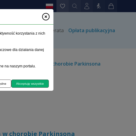
rów
Kontakt
Prenumerata
Opłata publikacyjna
ktywność korzystania z nich
uczowe dla działania danej
eń autonomicznych w chorobie Parkinsona
ne na naszym portalu.
będne
Akceptuję wszystkie
 w chorobie Parkinsona