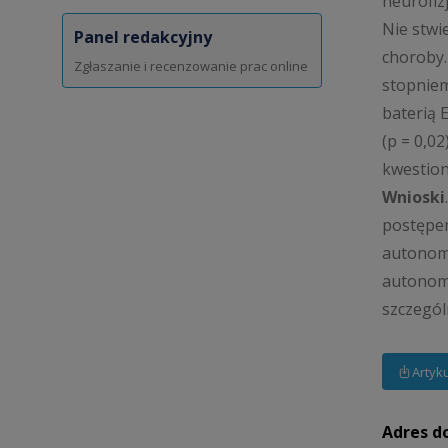
neurofiz
Nie stwi
Panel redakcyjny
choroby.
Zgłaszanie i recenzowanie prac online
stopniem
baterią 
(p = 0,0
kwestion
Wnioski
postępem
autonomi
autonomi
szczegól
Artyk
Adres d