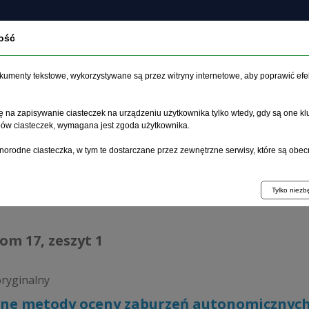
ość
czasopiśmie
Archiwum
Etyka
Instrukcja dla auto
dokumenty tekstowe, wykorzystywane są przez witryny internetowe, aby poprawić efe
 na zapisywanie ciasteczek na urządzeniu użytkownika tylko wtedy, gdy są one kl
ypów ciasteczek, wymagana jest zgoda użytkownika.
główna
>
Archiwum
>
zeszyt 1
>
Wybrane metody oceny zaburz
norodne ciasteczka, w tym te dostarczane przez zewnętrzne serwisy, które są obec
hiwum 1992–2014
Tylko niez
tom 17, zeszyt 1
oryginalny
ne metody oceny zaburzeń autonomicznych