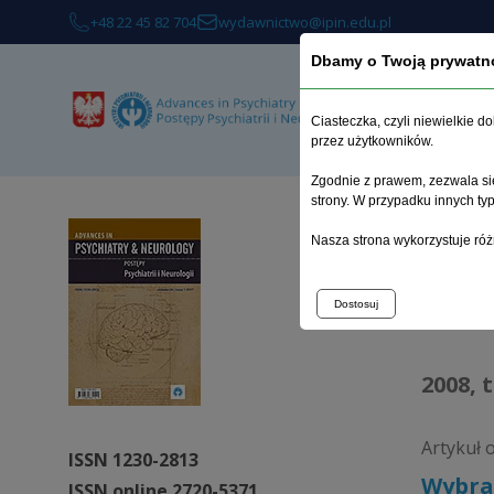
+48 22 45 82 704
wydawnictwo@ipin.edu.pl
Dbamy o Twoją prywatn
O 
Ciasteczka, czyli niewielkie 
przez użytkowników.
Zgodnie z prawem, zezwala się
strony. W przypadku innych t
Strona 
Nasza strona wykorzystuje róż
Arc
Dostosuj
2008, 
Artykuł 
ISSN 1230-2813
Wybra
ISSN online 2720-5371