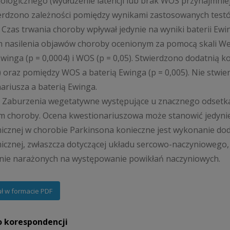
jologicznego (wydłużenie latencji lub brak WOS przynajmnie
erdzono zależności pomiędzy wynikami zastosowanych testów
 Czas trwania choroby wpływał jedynie na wyniki baterii Ew
 nasilenia objawów choroby ocenionym za pomocą skali Webs
Ewinga (p = 0,0004) i WOS (p = 0,05). Stwierdzono dodatnią
2) oraz pomiędzy WOS a baterią Ewinga (p = 0,005). Nie stw
ariusza a baterią Ewinga.
. Zaburzenia wegetatywne występujące u znacznego odsetka
 choroby. Ocena kwestionariuszowa może stanowić jedynie
cznej w chorobie Parkinsona konieczne jest wykonanie dod
cznej, zwłaszcza dotyczącej układu sercowo-naczyniowego
nie narażonych na występowanie powikłań naczyniowych.
uł w formacie PDF
o korespondencji