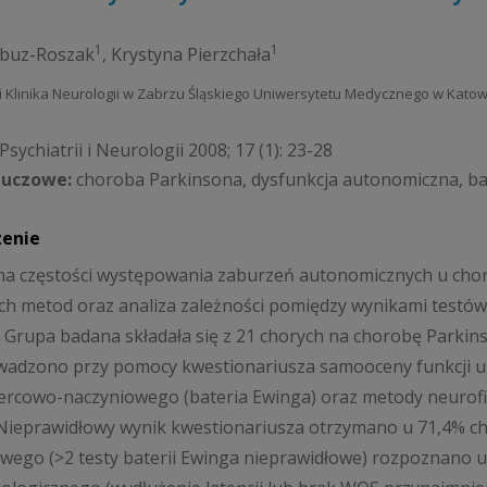
1
1
abuz-Roszak
,
Krystyna Pierzchała
 i Klinika Neurologii w Zabrzu Śląskiego Uniwersytetu Medycznego w Kato
sychiatrii i Neurologii 2008; 17 (1): 23-28
luczowe:
choroba Parkinsona, dysfunkcja autonomiczna, ba
zenie
ena częstości występowania zaburzeń autonomicznych u cho
h metod oraz analiza zależności pomiędzy wynikami testów 
. Grupa badana składała się z 21 chorych na chorobę Parkins
adzono przy pomocy kwestionariusza samooceny funkcji u
ercowo-naczyniowego (bateria Ewinga) oraz metody neurofi
 Nieprawidłowy wynik kwestionariusza otrzymano u 71,4% c
wego (>2 testy baterii Ewinga nieprawidłowe) rozpoznano 