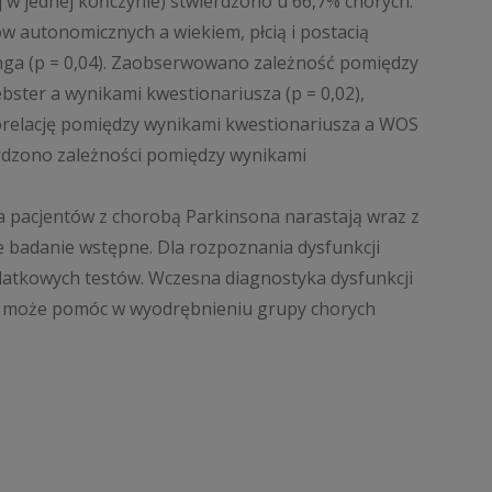
j w jednej kończynie) stwierdzono u 66,7% chorych.
 autonomicznych a wiekiem, płcią i postacią
inga (p = 0,04). Zaobserwowano zależność pomiędzy
ter a wynikami kwestionariusza (p = 0,02),
 korelację pomiędzy wynikami kwestionariusza a WOS
ierdzono zależności pomiędzy wynikami
 pacjentów z chorobą Parkinsona narastają wraz z
 badanie wstępne. Dla rozpoznania dysfunkcji
atkowych testów. Wczesna diagnostyka dysfunkcji
, może pomóc w wyodrębnieniu grupy chorych