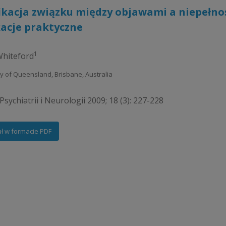
ikacja związku między objawami a niepełn
acje praktyczne
1
Whiteford
ity of Queensland, Brisbane, Australia
sychiatrii i Neurologii 2009; 18 (3): 227-228
uł w formacie PDF