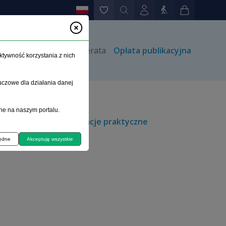
rów
Kontakt
Prenumerata
Opłata publikacyjna
ktywność korzystania z nich
uczowe dla działania danej
ne na naszym portalu.
wanie, które ma implikacje praktyczne
będne
Akceptuję wszystkie