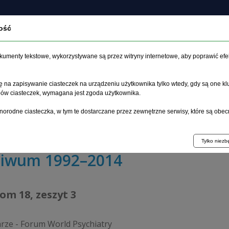
ość
czasopiśmie
Archiwum
Etyka
Instrukcja dla auto
dokumenty tekstowe, wykorzystywane są przez witryny internetowe, aby poprawić efe
 na zapisywanie ciasteczek na urządzeniu użytkownika tylko wtedy, gdy są one kl
ypów ciasteczek, wymagana jest zgoda użytkownika.
główna
>
Archiwum
>
zeszyt 3
>
norodne ciasteczka, w tym te dostarczane przez zewnętrzne serwisy, które są obec
acja związku między objawami a niepełnosprawnością: wyz
Tylko niez
hiwum 1992–2014
tom 18, zeszyt 3
ze - Forum World Psychiatry