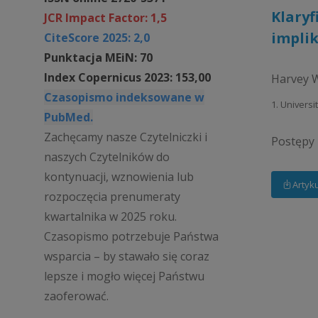
Klaryf
JCR Impact Factor: 1,5
implik
CiteScore 2025: 2,0
Punktacja MEiN: 70
Index Copernicus 2023: 153,00
Harvey 
Czasopismo indeksowane w
1. Univers
PubMed.
Zachęcamy nasze Czytelniczki i
Postępy P
naszych Czytelników do
kontynuacji, wznowienia lub
Artyk
rozpoczęcia prenumeraty
kwartalnika w 2025 roku.
Czasopismo potrzebuje Państwa
wsparcia – by stawało się coraz
lepsze i mogło więcej Państwu
zaoferować.