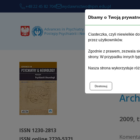
+48 22 45 82 704
wydawnictwo@ipin.edu.pl
Dbamy o Twoją prywatn
O 
Ciasteczka, czyli niewielkie 
przez użytkowników.
Zgodnie z prawem, zezwala się
strony. W przypadku innych t
Strona 
Nasza strona wykorzystuje róż
Klaryfik
Dostosuj
Arc
2009, 
ISSN 1230-2813
Komentar
ISSN online 2720-5371