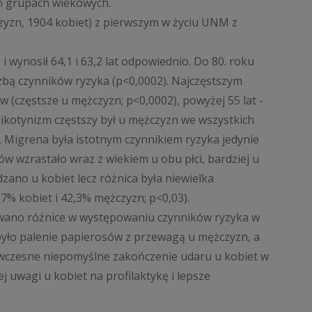
 grupach wiekowych.
zyzn, 1904 kobiet) z pierwszym w życiu UNM z
i wynosił 64,1 i 63,2 lat odpowiednio. Do 80. roku
czbą czynników ryzyka (p<0,0002). Najczęstszym
w (częstsze u mężczyzn; p<0,0002), powyżej 55 lat -
 Nikotynizm częstszy był u mężczyzn we wszystkich
 Migrena była istotnym czynnikiem ryzyka jedynie
 wzrastało wraz z wiekiem u obu płci, bardziej u
zano u kobiet lecz różnica była niewielka
,7% kobiet i 42,3% mężczyzn; p<0,03).
ano różnice w występowaniu czynników ryzyka w
t było palenie papierosów z przewagą u mężczyzn, a
ze wczesne niepomyślne zakończenie udaru u kobiet w
uwagi u kobiet na profilaktykę i lepsze