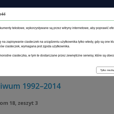
ość
czasopiśmie
Archiwum
Etyka
Instrukcja dla auto
dokumenty tekstowe, wykorzystywane są przez witryny internetowe, aby poprawić efe
 na zapisywanie ciasteczek na urządzeniu użytkownika tylko wtedy, gdy są one kl
ypów ciasteczek, wymagana jest zgoda użytkownika.
główna
>
Archiwum
>
zeszyt 3
>
norodne ciasteczka, w tym te dostarczane przez zewnętrzne serwisy, które są obec
zynników ryzyka i 30-dniowe następstwa udaru u mężczyzn
wiennym mózgu - analiza 4802 pacjentów z lozańskiego r
Tylko niez
hiwum 1992–2014
tom 18, zeszyt 3