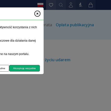
rów
Kontakt
Prenumerata
Opłata publikacyjna
ktywność korzystania z nich
uczowe dla działania danej
ne na naszym portalu.
 i kobiet z pierwszym w życiu udarem
ejestru udarowego
będne
Akceptuję wszystkie