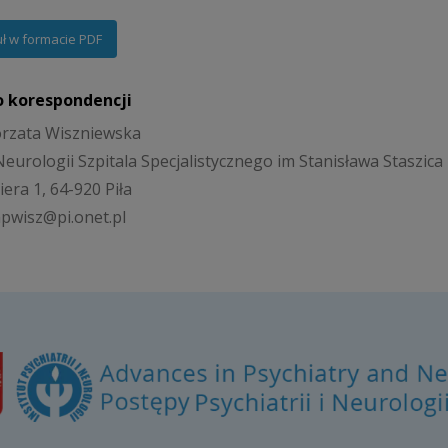
uł w formacie PDF
o korespondencji
orzata Wiszniewska
Neurologii Szpitala Specjalistycznego im Stanisława Staszica
iera 1, 64-920 Piła
mpwisz@pi.onet.pl