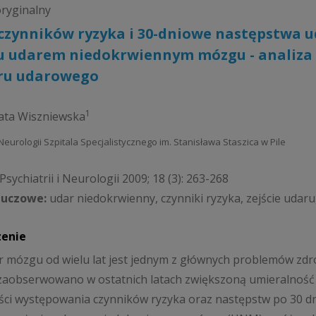
oryginalny
 czynników ryzyka i 30-dniowe następstwa u
iu udarem niedokrwiennym mózgu - analiza 
tru udarowego
1
ata Wiszniewska
Neurologii Szpitala Specjalistycznego im. Stanisława Staszica w Pile
sychiatrii i Neurologii 2009; 18 (3): 263-268
luczowe:
udar niedokrwienny, czynniki ryzyka, zejście udaru
zenie
 mózgu od wielu lat jest jednym z głównych problemów zdro
zaobserwowano w ostatnich latach zwiększoną umieralność 
ści występowania czynników ryzyka oraz następstw po 30 d