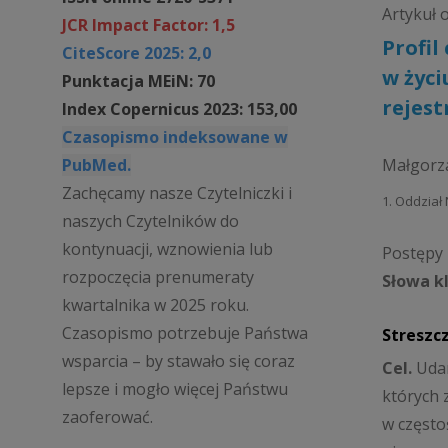
Artykuł 
JCR Impact Factor: 1,5
Profil
CiteScore 2025: 2,0
w życ
Punktacja MEiN: 70
rejes
Index Copernicus 2023: 153,00
Czasopismo indeksowane w
PubMed.
Małgorz
Zachęcamy nasze Czytelniczki i
1. Oddział 
naszych Czytelników do
kontynuacji, wznowienia lub
Postępy P
rozpoczęcia prenumeraty
Słowa k
kwartalnika w 2025 roku.
Czasopismo potrzebuje Państwa
Streszc
wsparcia – by stawało się coraz
Cel.
Udar
lepsze i mogło więcej Państwu
których 
zaoferować.
w często