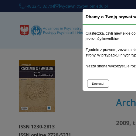
+48 22 45 82 704
wydawnictwo@ipin.edu.pl
Dbamy o Twoją prywatn
O 
Ciasteczka, czyli niewielkie 
przez użytkowników.
Zgodnie z prawem, zezwala się
strony. W przypadku innych t
Strona 
Nasza strona wykorzystuje róż
Profil c
niedokr
Dostosuj
Arc
2009, 
ISSN 1230-2813
ISSN online 2720-5371