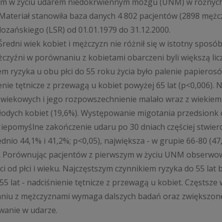
ym w życiu udarem niedokrwiennym mózgu (UNM) w różnych
Materiał stanowiła baza danych 4 802 pacjentów (2898 mężc
 lozańskiego (LSR) od 01.01.1979 do 31.12.2000.
redni wiek kobiet i mężczyzn nie różnił się w istotny sposób 
żczyźni w porównaniu z kobietami obarczeni byli większą li
em ryzyka u obu płci do 55 roku życia było palenie papierosó
enie tętnicze z przewagą u kobiet powyżej 65 lat (p<0,006).
wiekowych i jego rozpowszechnienie malało wraz z wiekiem.
odych kobiet (19,6%). Występowanie migotania przedsionk ów
Niepomyślne zakończenie udaru po 30 dniach częściej stwierd
dnio 44,1% i 41,2%; p<0,05), największa - w grupie 66-80 (47
.
Porównując pacjentów z pierwszym w życiu UNM obserwow
ci od płci i wieku. Najczęstszym czynnikiem ryzyka do 55 la
55 lat - nadciśnienie tętnicze z przewagą u kobiet. Częsts
iu z mężczyznami wymaga dalszych badań oraz zwiększonej 
wanie w udarze.