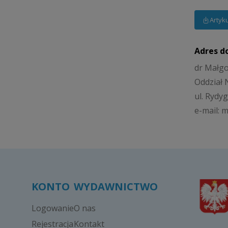
Artyk
Adres d
dr Małg
Oddział 
ul. Rydyg
e-mail: 
KONTO
WYDAWNICTWO
Logowanie
O nas
Rejestracja
Kontakt