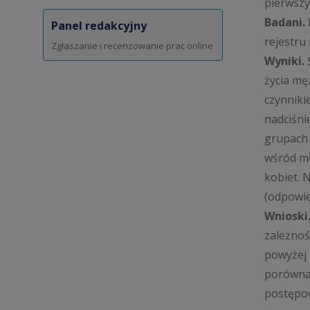
pierwsz
Badani.
Panel redakcyjny
rejestru
Zgłaszanie i recenzowanie prac online
Wyniki.
Ś
życia mę
czynniki
nadciśni
grupach 
wśród mł
kobiet. 
(odpowie
Wnioski
zależnoś
powyżej 
porównan
postępo