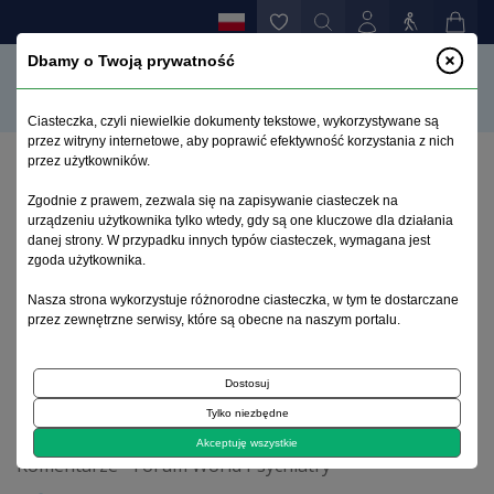
Dbamy o Twoją prywatność
Ciasteczka, czyli niewielkie dokumenty tekstowe, wykorzystywane są
przez witryny internetowe, aby poprawić efektywność korzystania z nich
przez użytkowników.
Strona główna
>
Archiwum
>
zeszyt 3
>
Zgodnie z prawem, zezwala się na zapisywanie ciasteczek na
Włączenie konstruktu niepełnosprawności jako
urządzeniu użytkownika tylko wtedy, gdy są one kluczowe dla działania
niezależnej osi do systemów diagnostycznych DSM-V
danej strony. W przypadku innych typów ciasteczek, wymagana jest
i ICD-11
zgoda użytkownika.
Nasza strona wykorzystuje różnorodne ciasteczka, w tym te dostarczane
przez zewnętrzne serwisy, które są obecne na naszym portalu.
Archiwum 1992–2014
Dostosuj
2009, tom 18, zeszyt 3
Tylko niezbędne
Akceptuję wszystkie
Komentarze - Forum World Psychiatry