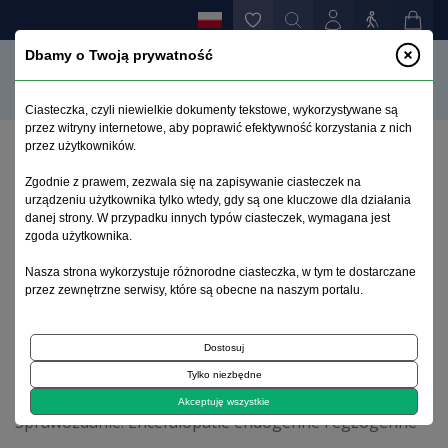
Dbamy o Twoją prywatność
Ciasteczka, czyli niewielkie dokumenty tekstowe, wykorzystywane są
przez witryny internetowe, aby poprawić efektywność korzystania z nich
przez użytkowników.
Strona główna
>
Archiwum
>
zeszyt 4
>
Zgodnie z prawem, zezwala się na zapisywanie ciasteczek na
Rodzinna encefalopatia gąbczasta z nieopisywaną
urządzeniu użytkownika tylko wtedy, gdy są one kluczowe dla działania
dotychczas w Polsce mutacją OPRI (octapeptide
danej strony. W przypadku innych typów ciasteczek, wymagana jest
repeat insertion) genu PRNP
zgoda użytkownika.
Nasza strona wykorzystuje różnorodne ciasteczka, w tym te dostarczane
przez zewnętrzne serwisy, które są obecne na naszym portalu.
Archiwum 1992–2014
Dostosuj
2010, tom 19, zeszyt 4
Tylko niezbędne
Akceptuję wszystkie
Sprawozdanie: Encefalopatie endogenne i egzogenne