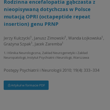
Rodzinna encefalopatia gąbczasta z
nieopisywaną dotychczas w Polsce
mutacją OPRI (octapeptide repeat
insertion) genu PRNP
1
1
1
Jerzy Kulczycki
,
Janusz Zimowski
,
Wanda Łojkowska
,
1
1
Grażyna Szpak
,
Jacek Zaremba
1. I Klinika Neurologiczna, Zakład Neurogenetyki i Zakład
Neuropatologii, Instytut Psychiatrii i Neurologii, Warszawa
Postępy Psychiatrii i Neurologii 2010; 19(4): 333–334
Artykuł w formacie PDF