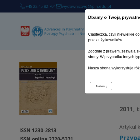
+48 22 45 82 704
wydawnictwo@ipin.edu.pl
Dbamy o Twoją prywatn
O 
Ciasteczka, czyli niewielkie 
przez użytkowników.
Zgodnie z prawem, zezwala się
strony. W przypadku innych t
Strona 
Nasza strona wykorzystuje róż
Arc
Dostosuj
2011, 
Artykuł 
ISSN 1230-2813
Przypa
ISSN online 2720-5371