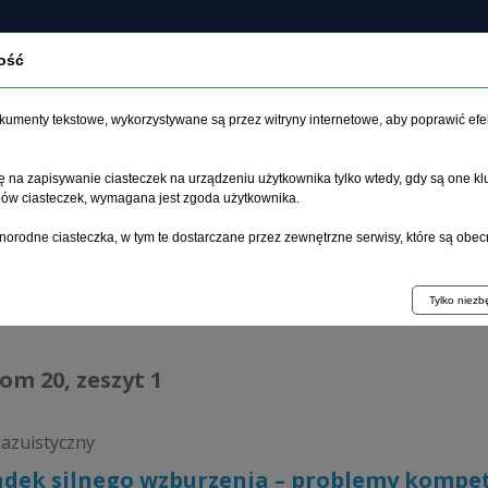
ość
czasopiśmie
Archiwum
Etyka
Instrukcja dla auto
dokumenty tekstowe, wykorzystywane są przez witryny internetowe, aby poprawić efe
 na zapisywanie ciasteczek na urządzeniu użytkownika tylko wtedy, gdy są one kl
ypów ciasteczek, wymagana jest zgoda użytkownika.
główna
>
Archiwum
>
zeszyt 1
>
Przypadek silnego wzburzenia 
norodne ciasteczka, w tym te dostarczane przez zewnętrzne serwisy, które są obec
hiwum 1992–2014
Tylko niez
tom 20, zeszyt 1
kazuistyczny
dek silnego wzburzenia – problemy kompet