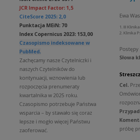
JCR Impact Factor: 1,5
Ewa Was
CiteScore 2025: 2,0
Punktacja MEiN: 70
1. III Klin
2. Klinika 
Index Copernicus 2023: 153,00
Czasopismo indeksowane w
Postępy P
PubMed.
Słowa k
Zachęcamy nasze Czytelniczki i
naszych Czytelników do
Streszc
kontynuacji, wznowienia lub
Cel.
Prze
rozpoczęcia prenumeraty
Omówiono
kwartalnika w 2025 roku.
rozpozna
Czasopismo potrzebuje Państwa
Przypad
wsparcia – by stawało się coraz
Komenta
lepsze i mogło więcej Państwu
próbę pr
zaoferować.