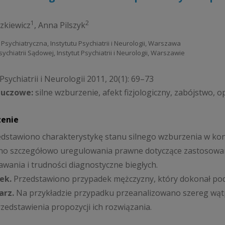
1
2
zkiewicz
,
Anna Pilszyk
ika Psychiatryczna, Instytutu Psychiatrii i Neurologii, Warszawa
Psychiatrii Sądowej, Instytut Psychiatrii i Neurologii, Warszawie
sychiatrii i Neurologii 2011, 20(1): 69–73
luczowe:
silne wzburzenie, afekt fizjologiczny, zabójstwo,
zenie
dstawiono charakterystykę stanu silnego wzburzenia w ko
 szczegółowo uregulowania prawne dotyczące zastosowania
wania i trudności diagnostyczne biegłych.
ek.
Przedstawiono przypadek mężczyzny, który dokonał pod
rz.
Na przykładzie przypadku przeanalizowano szereg wątpl
zedstawienia propozycji ich rozwiązania.