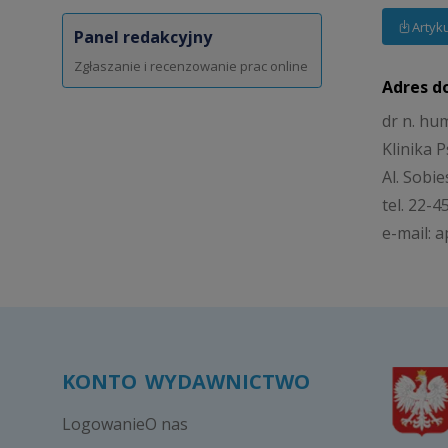
Artyk
Panel redakcyjny
Zgłaszanie i recenzowanie prac online
Adres d
dr n. hu
Klinika P
Al. Sobi
tel. 22-
e-mail: 
KONTO
WYDAWNICTWO
Logowanie
O nas