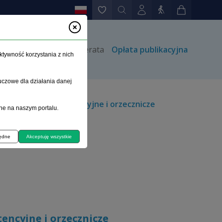
rów
Kontakt
Prenumerata
Opłata publikacyjna
ktywność korzystania z nich
uczowe dla działania danej
– problemy kompetencyjne i orzecznicze
ne na naszym portalu.
będne
Akceptuję wszystkie
encyjne i orzecznicze