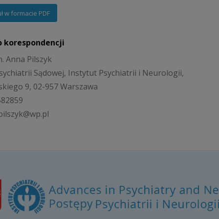
uł w formacie PDF
o korespondencji
m. Anna Pilszyk
sychiatrii Sądowej, Instytut Psychiatrii i Neurologii,
eskiego 9, 02-957 Warszawa
4582859
apilszyk@wp.pl