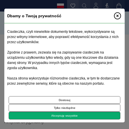
Dbamy o Twoją prywatność
Ciasteczka, czyli niewielkie dokumenty tekstowe, wykorzystywane są
przez witryny internetowe, aby poprawić efektywność korzystania z nich
przez użytkowników.
Strona główna
>
Archiwum
>
zeszyt 2
>
Zgodnie z prawem, zezwala się na zapisywanie ciasteczek na
Skłonność do martwienia się, przekonania o
urządzeniu użytkownika tylko wtedy, gdy są one kluczowe dla działania
martwieniu się a osobowość – analiza wzajemnych
danej strony. W przypadku innych typów ciasteczek, wymagana jest
zależności i różnic płciowych
zgoda użytkownika.
Nasza strona wykorzystuje różnorodne ciasteczka, w tym te dostarczane
przez zewnętrzne serwisy, które są obecne na naszym portalu.
Archiwum 1992–2014
Dostosuj
2013, tom 22, zeszyt 2
Tylko niezbędne
Akceptuję wszystkie
Artykuł oryginalny