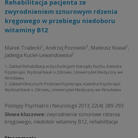
Rehabilitacja pacjenta ze
zwyrodnieniem sznurowym rdzenia
kręgowego w przebiegu niedoboru
witaminy B12
1
1
1
Marek Tradecki
,
Andrzej Pozowski
,
Mateusz Kowal
,
2
Jadwiga Kuciel-Lewandowska
1. Zakład Rehabilitacji w Dysfunkcjach Narządu Ruchu, Katedra
Fizjoterapii, Wydział Nauk o Zdrowiu, Uniwersytet Medyczny we
Wrocławiu
2. Zakład Klinicznych Podstaw Fizjoterapii, Katedra Fizjoterapii,
Wydział Nauk o Zdrowiu, Uniwersytet Medyczny we Wrocławiu
Postępy Psychiatrii i Neurologii 2013; 22(4): 289-293
Słowa kluczowe:
zwyrodnienie sznurowe rdzenia
kręgowego, niedobór witaminy B12, rehabilitacja