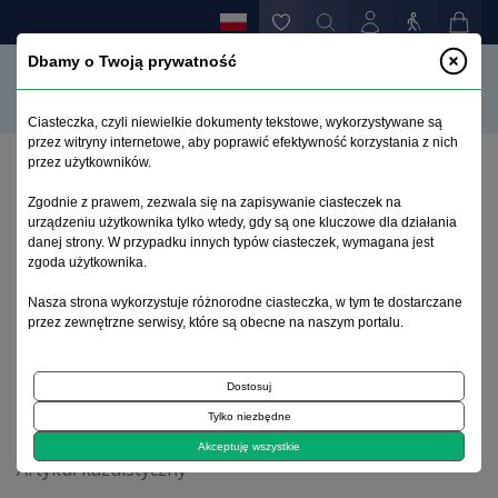
Dbamy o Twoją prywatność
Ciasteczka, czyli niewielkie dokumenty tekstowe, wykorzystywane są
przez witryny internetowe, aby poprawić efektywność korzystania z nich
przez użytkowników.
Strona główna
>
Archiwum
>
zeszyt 4
>
Zgodnie z prawem, zezwala się na zapisywanie ciasteczek na
Rehabilitacja pacjenta ze zwyrodnieniem sznurowym
urządzeniu użytkownika tylko wtedy, gdy są one kluczowe dla działania
rdzenia kręgowego w przebiegu niedoboru witaminy
danej strony. W przypadku innych typów ciasteczek, wymagana jest
B12
zgoda użytkownika.
Nasza strona wykorzystuje różnorodne ciasteczka, w tym te dostarczane
przez zewnętrzne serwisy, które są obecne na naszym portalu.
Archiwum 1992–2014
Dostosuj
2013, tom 22, zeszyt 4
Tylko niezbędne
Akceptuję wszystkie
Artykuł kazuistyczny