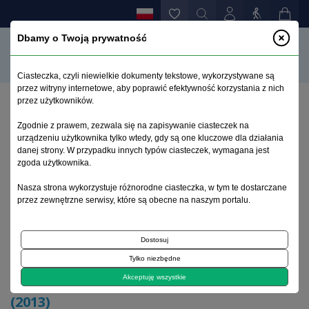
Dbamy o Twoją prywatność
Ciasteczka, czyli niewielkie dokumenty tekstowe, wykorzystywane są
przez witryny internetowe, aby poprawić efektywność korzystania z nich
przez użytkowników.
Strona główna
>
Archiwum
>
zeszyt 4
>
Zgodnie z prawem, zezwala się na zapisywanie ciasteczek na
Skorowidz słów kluczowych tomu 22 (2013)
urządzeniu użytkownika tylko wtedy, gdy są one kluczowe dla działania
danej strony. W przypadku innych typów ciasteczek, wymagana jest
zgoda użytkownika.
Archiwum 1992–2014
Nasza strona wykorzystuje różnorodne ciasteczka, w tym te dostarczane
przez zewnętrzne serwisy, które są obecne na naszym portalu.
2013, tom 22, zeszyt 4
Dostosuj
Tylko niezbędne
Skorowidz słów kluczowych tomu 22
Akceptuję wszystkie
(2013)