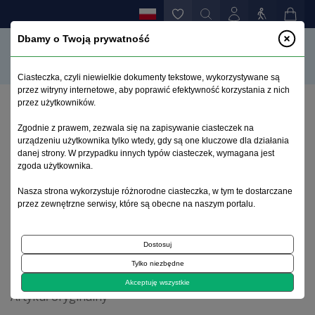
Dbamy o Twoją prywatność
Ciasteczka, czyli niewielkie dokumenty tekstowe, wykorzystywane są
przez witryny internetowe, aby poprawić efektywność korzystania z nich
przez użytkowników.
Strona główna
>
Archiwum
>
zeszyt 4
>
Zgodnie z prawem, zezwala się na zapisywanie ciasteczek na
Umiejscowienie kontroli zdrowia a wiedza o chorobie i
urządzeniu użytkownika tylko wtedy, gdy są one kluczowe dla działania
percepcja czynników sprzyjających zdrowieniu u
danej strony. W przypadku innych typów ciasteczek, wymagana jest
pacjentów z chorobą afektywną dwubiegunową
zgoda użytkownika.
Nasza strona wykorzystuje różnorodne ciasteczka, w tym te dostarczane
przez zewnętrzne serwisy, które są obecne na naszym portalu.
Archiwum 1992–2014
Dostosuj
2013, tom 22, zeszyt 4
Tylko niezbędne
Akceptuję wszystkie
Artykuł oryginalny