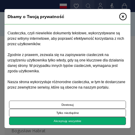
Dbamy o Twoją prywatność
Ciasteczka, czyli niewielkie dokumenty tekstowe, wykorzystywane są
przez witryny internetowe, aby poprawić efektywność korzystania z nich
przez użytkowników.
Strona główna
>
Archiwum
>
zeszyt 3
Zgodnie z prawem, zezwala się na zapisywanie ciasteczek na
urządzeniu użytkownika tylko wtedy, gdy są one kluczowe dla działania
danej strony. W przypadku innych typów ciasteczek, wymagana jest
Archiwum 1992–2014
zgoda użytkownika.
Nasza strona wykorzystuje różnorodne ciasteczka, w tym te dostarczane
1992, tom 1, zeszyt 3
przez zewnętrzne serwisy, które są obecne na naszym portalu.
Dostosuj
Z diagnostyki i leczenia alkoholizmu
Tylko niezbędne
Klasyfikacja alkoholizmu wg Cloningera
Akceptuję wszystkie
Bogusław Habrat