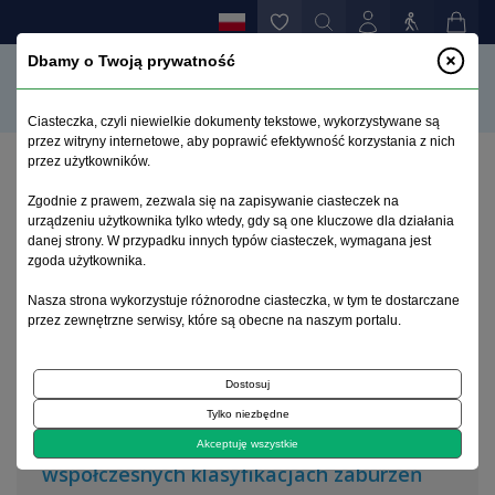
Dbamy o Twoją prywatność
Ciasteczka, czyli niewielkie dokumenty tekstowe, wykorzystywane są
przez witryny internetowe, aby poprawić efektywność korzystania z nich
przez użytkowników.
Strona główna
>
Archiwum
>
zeszyt 1
Zgodnie z prawem, zezwala się na zapisywanie ciasteczek na
urządzeniu użytkownika tylko wtedy, gdy są one kluczowe dla działania
danej strony. W przypadku innych typów ciasteczek, wymagana jest
Archiwum 1992–2014
zgoda użytkownika.
Nasza strona wykorzystuje różnorodne ciasteczka, w tym te dostarczane
1993, tom 2, zeszyt 1
przez zewnętrzne serwisy, które są obecne na naszym portalu.
Dostosuj
Artykuł oryginalny
Tylko niezbędne
Podstawowe założenia i rozwiązania we
Akceptuję wszystkie
współczesnych klasyfikacjach zaburzeń