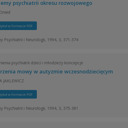
lemy psychiatrii okresu rozwojowego
Orwid
tykuł w formacie PDF
y Psychiatrii i Neurologii, 1994, 3, 371-374
ienia psychiatrii dzieci i młodzieży koncepcje
rzenia mowy w autyzmie wczesnodziecięcym
 JAKLEWICZ
tykuł w formacie PDF
y Psychiatrii i Neurologii, 1994, 3, 375-381