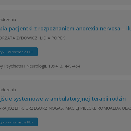
adczenia
pia pacjentki z rozpoznaniem anorexia nervosa – ilu
RZATA ŻYDOWICZ, LIDIA POPEK
tykuł w formacie PDF
y Psychiatrii i Neurologii, 1994, 3, 449-454
adczenia
jście systemowe w ambulatoryjnej terapii rodzin
RA JÓZEFIK, GRZEGORZ NOGAS, MACIEJ PILECKI, ROMUALDA UL
tykuł w formacie PDF