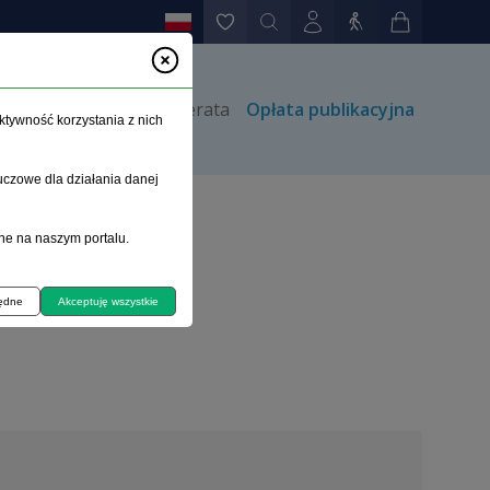
rów
Kontakt
Prenumerata
Opłata publikacyjna
ktywność korzystania z nich
uczowe dla działania danej
ne na naszym portalu.
będne
Akceptuję wszystkie