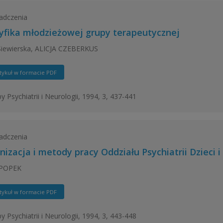
adczenia
yfika młodzieżowej grupy terapeutycznej
Siewierska, ALICJA CZEBERKUS
tykuł w formacie PDF
y Psychiatrii i Neurologii, 1994, 3, 437-441
adczenia
nizacja i metody pracy Oddziału Psychiatrii Dzieci 
 POPEK
tykuł w formacie PDF
y Psychiatrii i Neurologii, 1994, 3, 443-448