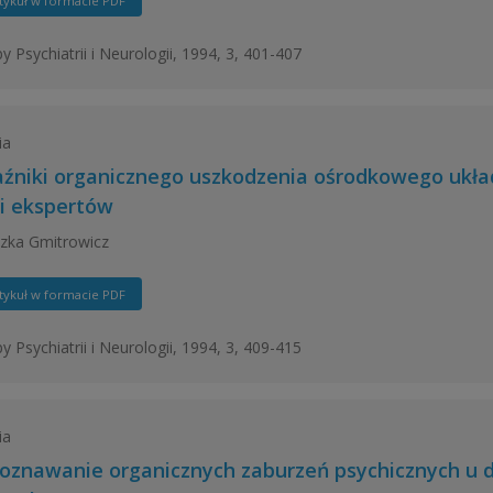
tykuł w formacie PDF
y Psychiatrii i Neurologii, 1994, 3, 401-407
ia
źniki organicznego uszkodzenia ośrodkowego układ
ii ekspertów
zka Gmitrowicz
tykuł w formacie PDF
y Psychiatrii i Neurologii, 1994, 3, 409-415
ia
oznawanie organicznych zaburzeń psychicznych u dz