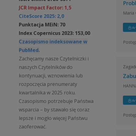
Prob
JCR Impact Factor: 1,5
Maria 
CiteScore 2025: 2,0
Punktacja MEiN: 70
Ar
Index Copernicus 2023: 153,00
Czasopismo indeksowane w
Postęp
PubMed.
Zachęcamy nasze Czytelniczki i
Zagadn
naszych Czytelników do
kontynuacji, wznowienia lub
Zabu
rozpoczęcia prenumeraty
HANNA
kwartalnika w 2025 roku.
Czasopismo potrzebuje Państwa
Ar
wsparcia – by stawało się coraz
Postęp
lepsze i mogło więcej Państwu
zaoferować.