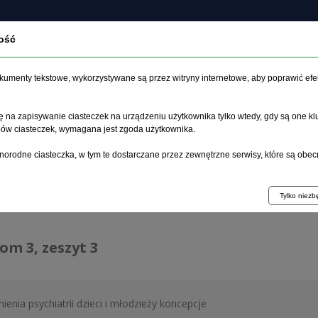
ość
czasopiśmie
Archiwum
Etyka
Instrukcja dla auto
dokumenty tekstowe, wykorzystywane są przez witryny internetowe, aby poprawić efe
 na zapisywanie ciasteczek na urządzeniu użytkownika tylko wtedy, gdy są one kl
ypów ciasteczek, wymagana jest zgoda użytkownika.
główna
>
Archiwum
>
zeszyt 3
norodne ciasteczka, w tym te dostarczane przez zewnętrzne serwisy, które są obec
hiwum 1992–2014
Tylko niez
tom 3, zeszyt 3
ienia psychiatrii dzieci i młodzieży koncepcje