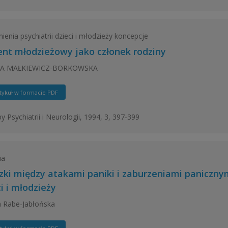
ienia psychiatrii dzieci i młodzieży koncepcje
ent młodzieżowy jako członek rodziny
A MAŁKIEWICZ-BORKOWSKA
tykuł w formacie PDF
y Psychiatrii i Neurologii, 1994, 3, 397-399
ia
zki między atakami paniki i zaburzeniami paniczny
i i młodzieży
a Rabe-Jabłońska