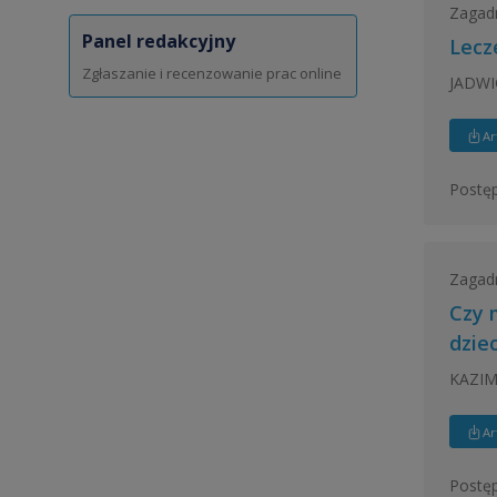
Zagadn
Panel redakcyjny
Lecz
Zgłaszanie i recenzowanie prac online
JADW
Ar
Postęp
Zagadn
Czy 
dzie
KAZIM
Ar
Postęp