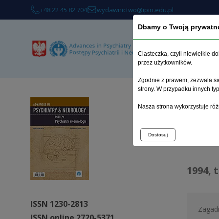
+48 22 45 82 704
wydawnictwo@ipin.edu.pl
Dbamy o Twoją prywatn
O 
Ciasteczka, czyli niewielkie 
przez użytkowników.
Zgodnie z prawem, zezwala się
strony. W przypadku innych t
Strona 
Nasza strona wykorzystuje róż
Arc
Dostosuj
1994, 
ISSN 1230-2813
Zagadn
ISSN online 2720-5371