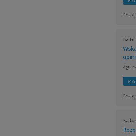
Ar
Postęp
Badan
Wska
opin
Agnies
Ar
Postęp
Badan
Rozp