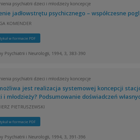
ienia psychiatrii dzieci i młodzieży koncepcje
enie jadłowstrętu psychicznego – współczesne pog
IGA KOMENDER
tykuł w formacie PDF
y Psychiatrii i Neurologii, 1994, 3, 383-390
ienia psychiatrii dzieci i młodzieży koncepcje
możliwa jest realizacja systemowej koncepcji stacjo
ci i młodzieży? Podsumowanie doświadczeń własny
IERZ PIETRUSZEWSKI
tykuł w formacie PDF
y Psychiatrii i Neurologii, 1994, 3, 391-396