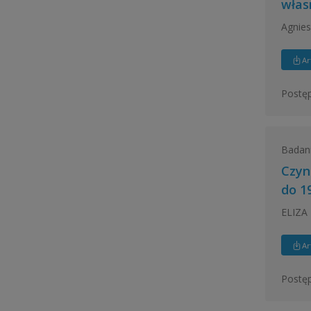
włas
Agnies
Ar
Postęp
Badan
Czyn
do 1
ELIZA
Ar
Postęp