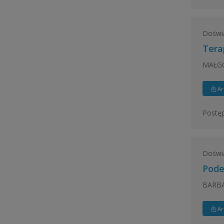
Doświ
Tera
MAŁGO
Ar
Postęp
Doświ
Pode
BARBA
Ar