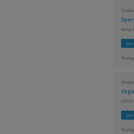
Doświ
Spec
Anna 
Ar
Postęp
Doświ
Orga
LIDIA
Ar
Postęp