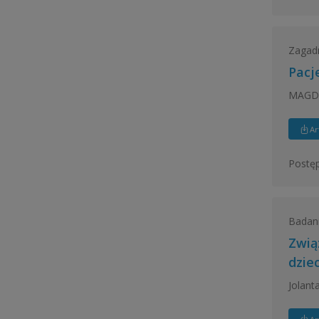
Zagadn
Pacj
MAGD
Ar
Postęp
Badan
Zwią
dziec
Jolant