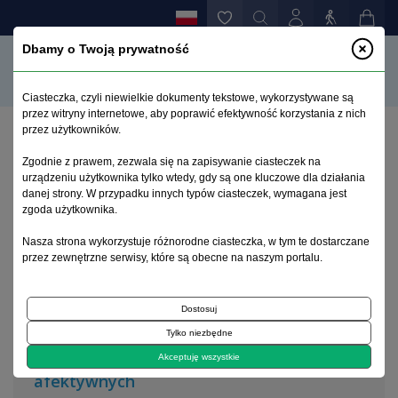
Dbamy o Twoją prywatność
Ciasteczka, czyli niewielkie dokumenty tekstowe, wykorzystywane są
przez witryny internetowe, aby poprawić efektywność korzystania z nich
przez użytkowników.
Strona główna
>
Archiwum
>
zeszyt 4
Zgodnie z prawem, zezwala się na zapisywanie ciasteczek na
urządzeniu użytkownika tylko wtedy, gdy są one kluczowe dla działania
danej strony. W przypadku innych typów ciasteczek, wymagana jest
Archiwum 1992–2014
zgoda użytkownika.
Nasza strona wykorzystuje różnorodne ciasteczka, w tym te dostarczane
1995, tom 4, zeszyt 4
przez zewnętrzne serwisy, które są obecne na naszym portalu.
Dostosuj
Diagnostyka obrazowa i neuropsychologiczna
Tylko niezbędne
Funkcje poznawcze w chorobach
Akceptuję wszystkie
afektywnych