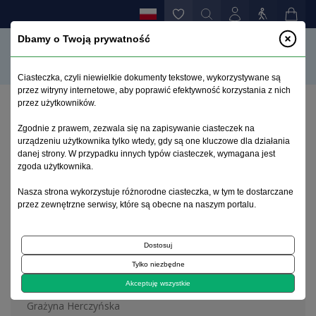
Dbamy o Twoją prywatność
Ciasteczka, czyli niewielkie dokumenty tekstowe, wykorzystywane są
przez witryny internetowe, aby poprawić efektywność korzystania z nich
przez użytkowników.
Strona główna
>
Archiwum
>
zeszyt 4
Zgodnie z prawem, zezwala się na zapisywanie ciasteczek na
urządzeniu użytkownika tylko wtedy, gdy są one kluczowe dla działania
danej strony. W przypadku innych typów ciasteczek, wymagana jest
Archiwum 1992–2014
zgoda użytkownika.
Nasza strona wykorzystuje różnorodne ciasteczka, w tym te dostarczane
1997, tom 6, zeszyt 4
przez zewnętrzne serwisy, które są obecne na naszym portalu.
Dostosuj
Na okładce
Tylko niezbędne
Alfons Erlicki 1846-1902
Akceptuję wszystkie
Grażyna Herczyńska