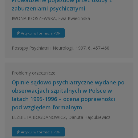
Prowadzenie pojazdów przez osoby z
zaburzeniami psychicznymi
IWONA KŁOSZEWSKA, Ewa Kwiecińska
Artykuł w formacie PDF
Postępy Psychiatrii i Neurologii, 1997, 6, 457-460
Problemy orzecznicze
Opinie sądowo psychiatryczne wydane po
obserwacjach szpitalnych w Polsce w
latach 1995-1996 – ocena poprawności
pod względem formalnym
ELŻBIETA BOGDANOWICZ, Danuta Hajdukiewicz
Artykuł w formacie PDF