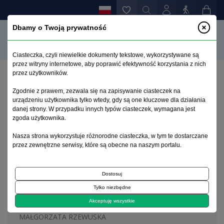
Dbamy o Twoją prywatność
Ciasteczka, czyli niewielkie dokumenty tekstowe, wykorzystywane są
przez witryny internetowe, aby poprawić efektywność korzystania z nich
przez użytkowników.
Strona główna
>
Archiwum
>
zeszyt 2
Zgodnie z prawem, zezwala się na zapisywanie ciasteczek na
urządzeniu użytkownika tylko wtedy, gdy są one kluczowe dla działania
danej strony. W przypadku innych typów ciasteczek, wymagana jest
Archiwum 1992–2014
zgoda użytkownika.
Nasza strona wykorzystuje różnorodne ciasteczka, w tym te dostarczane
1998, tom 7, zeszyt 2
przez zewnętrzne serwisy, które są obecne na naszym portalu.
Dostosuj
Schizofrenia
Tylko niezbędne
Leczenie farmakologiczne w schizofrenii
Akceptuję wszystkie
MAŁGORZATA RZEWUSKA