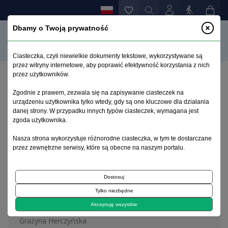
Dbamy o Twoją prywatność
Ciasteczka, czyli niewielkie dokumenty tekstowe, wykorzystywane są
przez witryny internetowe, aby poprawić efektywność korzystania z nich
przez użytkowników.
Strona główna
>
Archiwum
>
zeszyt 3
Zgodnie z prawem, zezwala się na zapisywanie ciasteczek na
urządzeniu użytkownika tylko wtedy, gdy są one kluczowe dla działania
danej strony. W przypadku innych typów ciasteczek, wymagana jest
Archiwum 1992–2014
zgoda użytkownika.
Nasza strona wykorzystuje różnorodne ciasteczka, w tym te dostarczane
1999, tom 8, zeszyt 3
przez zewnętrzne serwisy, które są obecne na naszym portalu.
Dostosuj
Na okładce
Tylko niezbędne
Józef Rolle 1829-1894
Akceptuję wszystkie
Grażyna Herczyńska