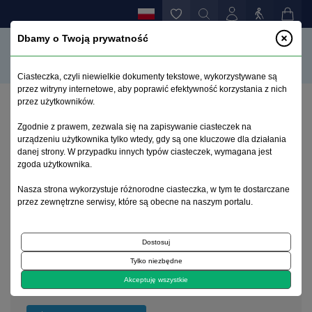
Dbamy o Twoją prywatność
Ciasteczka, czyli niewielkie dokumenty tekstowe, wykorzystywane są
przez witryny internetowe, aby poprawić efektywność korzystania z nich
przez użytkowników.
Strona główna
>
Archiwum
>
suplement 1
Zgodnie z prawem, zezwala się na zapisywanie ciasteczek na
urządzeniu użytkownika tylko wtedy, gdy są one kluczowe dla działania
danej strony. W przypadku innych typów ciasteczek, wymagana jest
Archiwum 1992–2014
zgoda użytkownika.
Nasza strona wykorzystuje różnorodne ciasteczka, w tym te dostarczane
2000, tom 9, suplement 1
przez zewnętrzne serwisy, które są obecne na naszym portalu.
Dostosuj
Na okładce
Tylko niezbędne
Feliks Kaczanowski 1904-1976
Akceptuję wszystkie